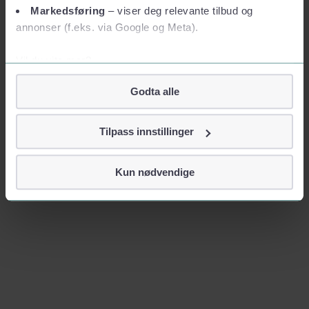
Markedsføring
– viser deg relevante tilbud og
annonser (f.eks. via Google og Meta).
Vil du vite mer?
Om informasjonskapsler
Godta alle
Googles retningslinjer for personvern
Vi tar ditt personvern på alvor
Tilpass innstillinger
Vi lagrer aldri informasjon gjennom cookies som direkte
identifiserer deg, som navn eller telefonnummer.
Kun nødvendige