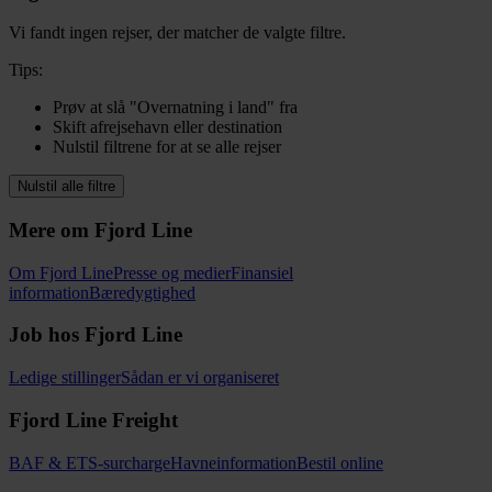
Vi fandt ingen rejser, der matcher de valgte filtre.
Tips:
Prøv at slå "Overnatning i land" fra
Skift afrejsehavn eller destination
Nulstil filtrene for at se alle rejser
Nulstil alle filtre
Mere om Fjord Line
Om Fjord Line
Presse og medier
Finansiel
information
Bæredygtighed
Job hos Fjord Line
Ledige stillinger
Sådan er vi organiseret
Fjord Line Freight
BAF & ETS-surcharge
Havneinformation
Bestil online