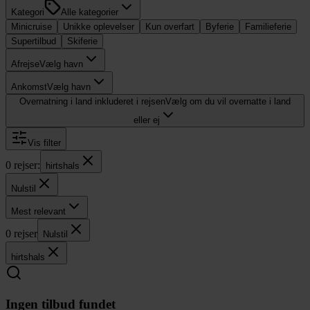
Kategori
Alle kategorier
Minicruise
Unikke oplevelser
Kun overfart
Byferie
Familieferie
Supertilbud
Skiferie
Afrejse
Vælg havn
Ankomst
Vælg havn
Overnatning i land inkluderet i rejsen
Vælg om du vil overnatte i land
eller ej
Vis filter
0
rejser
:
hirtshals
Nulstil
Mest relevant
0
rejser
Nulstil
hirtshals
Ingen tilbud fundet