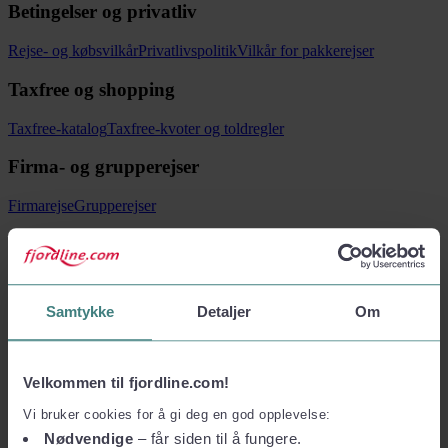
Betingelser og privatliv
Rejse- og købsvilkår
Privatlivspolitik
Vilkår for pakkerejser
Taxfree og shopping
Taxfree-katalog
Taxfree-kvoter og toldregler
Firma- og grupperejser
Firmarejse
Grupperejser
Følg os
Samtykke
Detaljer
Om
Velkommen til fjordline.com!
Vi bruker cookies for å gi deg en god opplevelse:
Nødvendige
– får siden til å fungere.