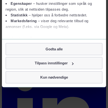
Egenskaper
– husker innstillinger som språk og
region, slik at nettsiden tilpasses deg.
Statistikk
– hjelper oss å forbedre nettstedet.
Markedsføring
– viser deg relevante tilbud og
annonser (f.eks. via Google og Meta).
Vil du vite mer?
Om informasjonskapsler
Godta alle
Googles retningslinjer for personvern
Vi tar ditt personvern på alvor
Tilpass innstillinger
Vi lagrer aldri informasjon gjennom cookies som direkte
identifiserer deg, som navn eller telefonnummer.
Kun nødvendige