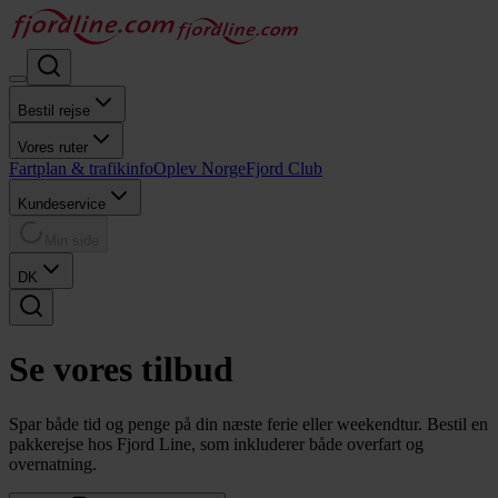
Bestil rejse
Vores ruter
Fartplan & trafikinfo
Oplev Norge
Fjord Club
Kundeservice
Min side
DK
Se vores
tilbud
Spar både tid og penge på din næste ferie eller weekendtur. Bestil en
pakkerejse hos Fjord Line, som inkluderer både overfart og
overnatning.