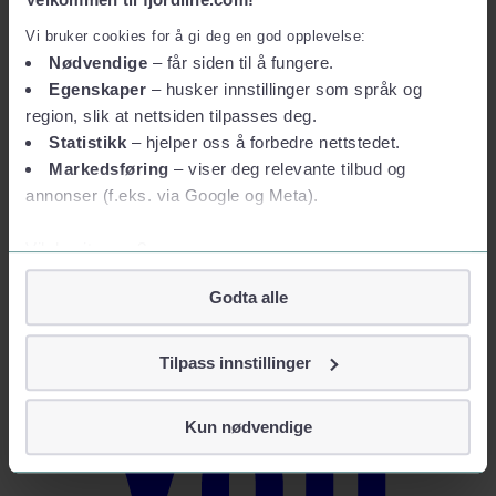
Vi bruker cookies for å gi deg en god opplevelse:
Nødvendige
– får siden til å fungere.
Egenskaper
– husker innstillinger som språk og
region, slik at nettsiden tilpasses deg.
Statistikk
– hjelper oss å forbedre nettstedet.
Markedsføring
– viser deg relevante tilbud og
annonser (f.eks. via Google og Meta).
Vil du vite mer?
Om informasjonskapsler
Godta alle
Googles retningslinjer for personvern
Vi tar ditt personvern på alvor
Tilpass innstillinger
Vi lagrer aldri informasjon gjennom cookies som direkte
identifiserer deg, som navn eller telefonnummer.
Kun nødvendige