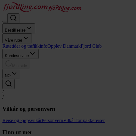
Bestill reise
Våre ruter
Rutetider og trafikkinfo
Opplev Danmark
Fjord Club
Kundeservice
Min side
NO
/
/
Vilkår og personvern
Reise og kjøpsvilkår
Personvern
Vilkår for pakkereiser
Finn ut mer