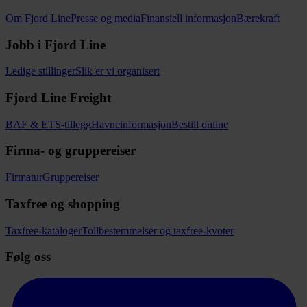
Om Fjord Line
Presse og media
Finansiell informasjon
Bærekraft
Jobb i Fjord Line
Ledige stillinger
Slik er vi organisert
Fjord Line Freight
BAF & ETS-tillegg
Havneinformasjon
Bestill online
Firma- og gruppereiser
Firmatur
Gruppereiser
Taxfree og shopping
Taxfree-kataloger
Tollbestemmelser og taxfree-kvoter
Følg oss