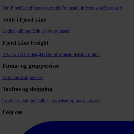
Om Fjord Line
Presse og media
Finansiell informasjon
Bærekraft
Jobb i Fjord Line
Ledige stillinger
Slik er vi organisert
Fjord Line Freight
BAF & ETS-tillegg
Havneinformasjon
Bestill online
Firma- og gruppereiser
Firmatur
Gruppereiser
Taxfree og shopping
Taxfree-kataloger
Tollbestemmelser og taxfree-kvoter
Følg oss