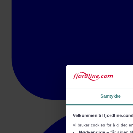
Samtykke
Velkommen til fjordline.com
Vi bruker cookies for å gi deg e
Nødvendige
– får siden ti