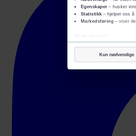
Egenskaper
– husker inns
Statistikk
– hjelper oss å 
Markedsføring
– viser de
Vil du vite mer?
Om informasjonskapsler
Googles retningslinjer for
Kun nødvendige
Vi tar ditt personvern på al
Vi lagrer aldri informasjon g