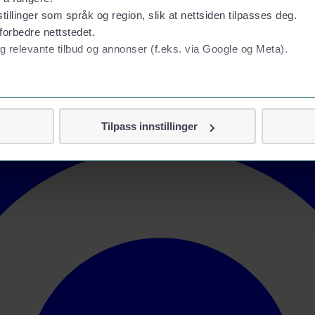
tillinger som språk og region, slik at nettsiden tilpasses deg.
forbedre nettstedet.
g relevante tilbud og annonser (f.eks. via Google og Meta).
 personvern
Tilpass innstillinger
vor
jennom cookies som direkte identifiserer deg, som navn eller te