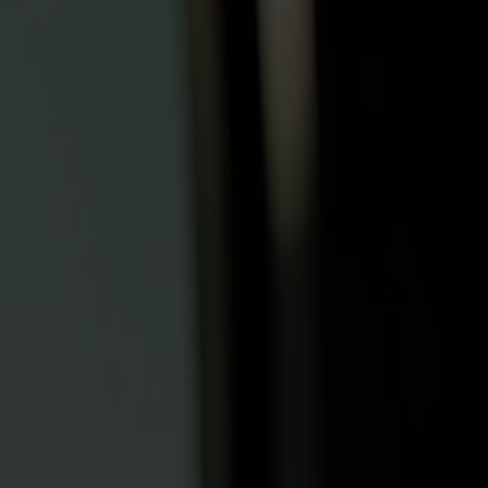
orwegen so sehenswert macht. Wenn du mit
weit das Auge reicht.
chen Bergen und Stavanger. Die Überfahrt bietet Dir eine