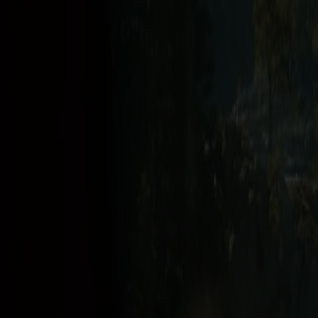
Preisinformation
Bitte beachte, dass wir mit einem flexiblen Preissystem arbeiten. Ang
Preise sind Ab-Preise und in EUR.
Jetzt buchen
Mehr herausfinden
Über Fjord Line
Presse und Medien
Finanzielle Informationen
Nachhalt
Jobs bei Fjord Line
Stellenangebote
Wie wir organisiert sind
Fjord Line Freight
BAF & ETS-surcharge
Hafeninformationen
Online buchen
AGB und Datenschutz
Reise- und Kaufbedingungen
Datenschutz
Pauschalreisebedingungen
I