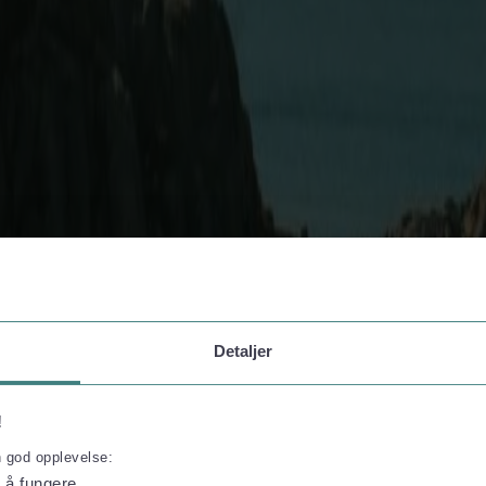
Detaljer
!
n god opplevelse:
l å fungere.