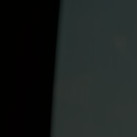
Reisen buchen
Unsere Routen
Fahrpläne und Infos
Erlebe Norwegen
Fjord Club
Kundendienst
Meine Seite
DE
Foto: Fjord Line
Mit Punkten zahlen
Bootsfahrt
Bergen