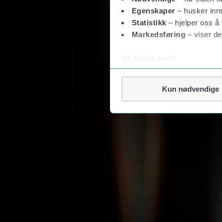
Egenskaper
– husker inns
Statistikk
– hjelper oss å 
Markedsføring
– viser de
Vil du vite mer?
Om informasjonskapsler
Googles retningslinjer for
Kun nødvendige
Vi tar ditt personvern på al
Vi lagrer aldri informasjon g