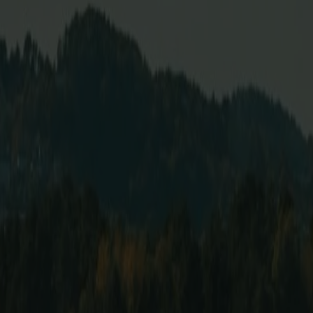
t beeindruckenden Naturerlebnissen entlang der westnorwegisch
de, Inseln, Brücken und die markante Küstenlandschaft Westnor
r draußen an Deck mit frischer Seeluft.
gen Möglichkeiten zum Entspannen. Freu Dich auf hochwertige 
ren Komfort sucht, kann einen Platz in der Fjord Lounge buch
d eines Roadtrips – oder als Mini-Cruise mit Übernachtung, um
 Norwegen und bieten eine gelungene Kombination aus Natur, Ku
nisreicher – und genieße eine entspannte Cruise mit Fjord Li