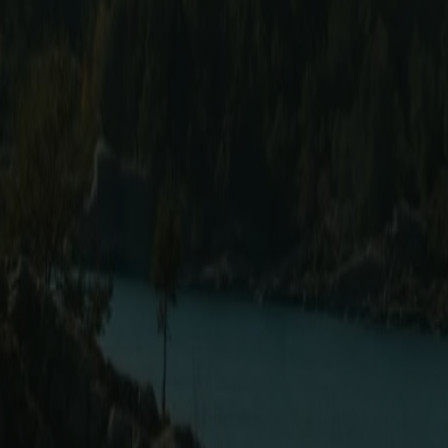
egeben ist der niedrigste Preis. Dieser kann sich u.a. durch steigende 
igkeit
mpressum