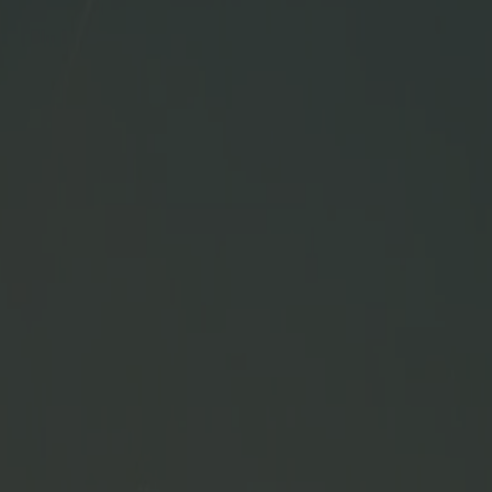
anger
 Stavanger
ilden das unverwechselbare Angebot, das N
reist, begegnen dir Postkartenansichten, so
S Bergensfjord reist Du komfortabel auf der Küstenroute zwis