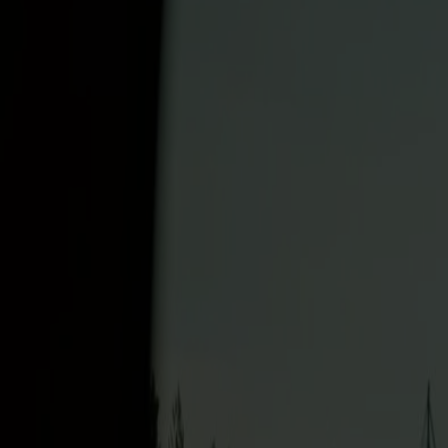
Stavanger
Reisetyp
Fußpassagier
Reisezeitraum
02.01.2026
-
28.12.2027
Mit Punkten zahlen
27 €
ab
Punkte pro Person
Jetzt buchen
Startseite
/
Unsere Angebote
/
Fjordcruise zwischen Bergen und Stav
Reise jeden Tag das ganze Jahr über
Minifahrt zwischen Bergen und
Pittoreske Berge und malerische Fjorde b
Fjord Line zwischen Bergen und Stavanger 
Mit den umweltfreundlichen Schiffen MS Stavangerfjord und M