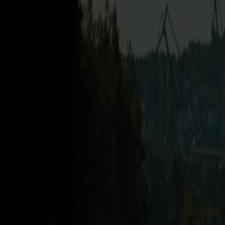
entspannte und sichere Alternative zur Fahrt über Land – mi
Während der Fahrt genießt Du spektakuläre Ausblicke auf Fjor
erlebst Du Norwegens Natur ganz nah – bequem vom Schiff ode
An Bord erwartet Dich ein angenehmes Ambiente mit vielfälti
Einkaufsmöglichkeiten im großen Tax-Free Shop. Wer besonde
Getränke sowie eine eigene Speisekarte genießen.
Die Überfahrt eignet sich ideal als entspannte Pause währen
Städte sind perfekte Ausgangspunkte für Erlebnisse in Fjord
Mach Deine Reise durch Norwegen noch komfortabler und erleb
Preis beinhaltet
Eine Überfahrt zwischen Bergen und Stavanger.
Der Preis gilt pro Person.
Zuschlag für zusätzliche Personen und Fahrzeuge.