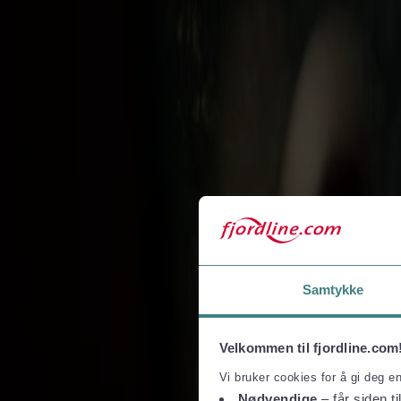
Tax Free und Shopping
Taxfree-katalog
Taxfree-Freemengen und Zollregelungen
Folgen Sie uns
Samtykke
Velkommen til fjordline.com
Vi bruker cookies for å gi deg e
Nødvendige
– får siden ti