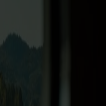
en Küste.
wegens. Da die Route stets entlang der Küste verläuft,
Restaurants, leckere Speisen und Getränke sowie attraktive
en und dort großzügige Sitzplätze, kostenloses WLAN,
 Bergen oder Stavanger ganz ohne Auto zu entdecken. Beide
ltur und maritimem Flair.
ne entlang der schönsten Küste des Landes.