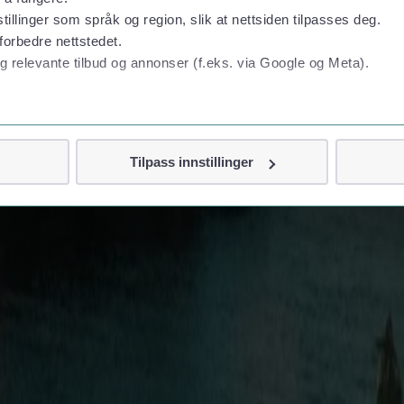
tillinger som språk og region, slik at nettsiden tilpasses deg.
forbedre nettstedet.
g relevante tilbud og annonser (f.eks. via Google og Meta).
 personvern
Tilpass innstillinger
vor
jennom cookies som direkte identifiserer deg, som navn eller te