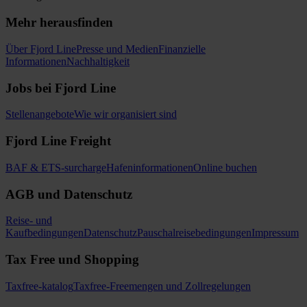
Mehr herausfinden
Über Fjord Line
Presse und Medien
Finanzielle
Informationen
Nachhaltigkeit
Jobs bei Fjord Line
Stellenangebote
Wie wir organisiert sind
Fjord Line Freight
BAF & ETS-surcharge
Hafeninformationen
Online buchen
AGB und Datenschutz
Reise- und
Kaufbedingungen
Datenschutz
Pauschalreisebedingungen
Impressum
Tax Free und Shopping
Taxfree-katalog
Taxfree-Freemengen und Zollregelungen