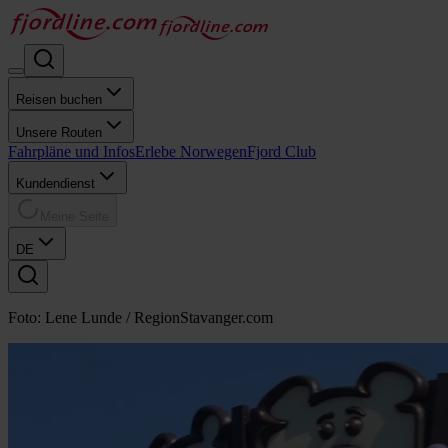
Reisen buchen
Unsere Routen
Fahrpläne und Infos
Erlebe Norwegen
Fjord Club
Kundendienst
Meine Seite
DE
Foto: Lene Lunde / RegionStavanger.com