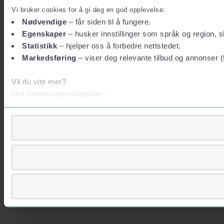
Vi bruker cookies for å gi deg en god opplevelse:
Nødvendige
– får siden til å fungere.
Egenskaper
– husker innstillinger som språk og region, sl
Statistikk
– hjelper oss å forbedre nettstedet.
Markedsføring
– viser deg relevante tilbud og annonser (
Vil du vite mer?
Om informasjonskapsler
Googles retningslinjer for personvern
Vi tar ditt personvern på alvor
Vi lagrer aldri informasjon gjennom cookies som direkte iden