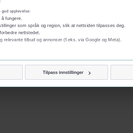
!
n god opplevelse:
l å fungere.
tillinger som språk og region, slik at nettsiden tilpasses deg.
forbedre nettstedet.
g relevante tilbud og annonser (f.eks. via Google og Meta).
 personvern
Tilpass innstillinger
vor
jennom cookies som direkte identifiserer deg, som navn eller te