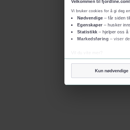
Velkommen til fjordline.com
Vi bruker cookies for å gi deg e
Nødvendige
– får siden ti
Egenskaper
– husker inns
Statistikk
– hjelper oss å 
Markedsføring
– viser de
Vil du vite mer?
Om informasjonskapsler
Googles retningslinjer for
Kun nødvendige
Vi tar ditt personvern på al
Vi lagrer aldri informasjon g