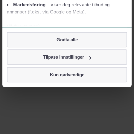
Markedsføring
– viser deg relevante tilbud og
annonser (f.eks. via Google og Meta).
Vil du vite mer?
Om informasjonskapsler
Godta alle
Googles retningslinjer for personvern
Vi tar ditt personvern på alvor
Tilpass innstillinger
Vi lagrer aldri informasjon gjennom cookies som direkte
identifiserer deg, som navn eller telefonnummer.
Kun nødvendige