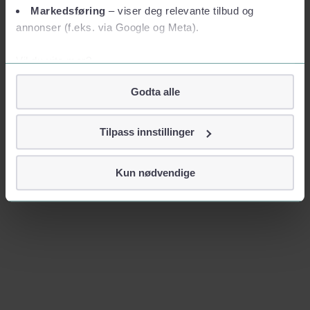
Markedsføring
– viser deg relevante tilbud og
annonser (f.eks. via Google og Meta).
Vil du vite mer?
Om informasjonskapsler
Godta alle
Googles retningslinjer for personvern
Vi tar ditt personvern på alvor
Tilpass innstillinger
Vi lagrer aldri informasjon gjennom cookies som direkte
identifiserer deg, som navn eller telefonnummer.
Kun nødvendige