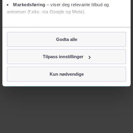
Markedsføring
– viser deg relevante tilbud og
annonser (f.eks. via Google og Meta).
Vil du vite mer?
Om informasjonskapsler
Godta alle
Googles retningslinjer for personvern
Vi tar ditt personvern på alvor
Tilpass innstillinger
Vi lagrer aldri informasjon gjennom cookies som direkte
identifiserer deg, som navn eller telefonnummer.
Kun nødvendige