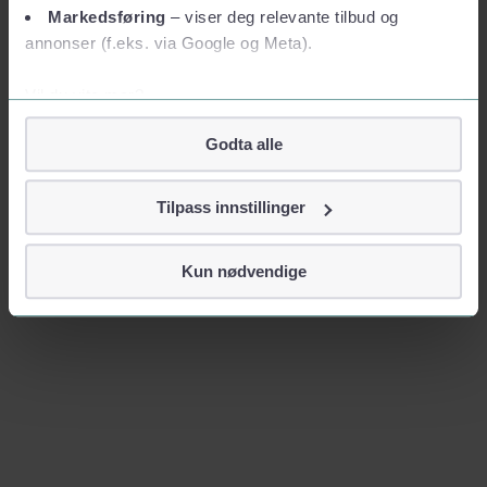
Markedsføring
– viser deg relevante tilbud og
annonser (f.eks. via Google og Meta).
Vil du vite mer?
Om informasjonskapsler
Godta alle
Googles retningslinjer for personvern
Vi tar ditt personvern på alvor
Tilpass innstillinger
Vi lagrer aldri informasjon gjennom cookies som direkte
identifiserer deg, som navn eller telefonnummer.
Kun nødvendige