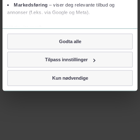
Markedsføring
– viser deg relevante tilbud og
annonser (f.eks. via Google og Meta).
Vil du vite mer?
Om informasjonskapsler
Godta alle
Googles retningslinjer for personvern
Vi tar ditt personvern på alvor
Tilpass innstillinger
Vi lagrer aldri informasjon gjennom cookies som direkte
identifiserer deg, som navn eller telefonnummer.
Kun nødvendige