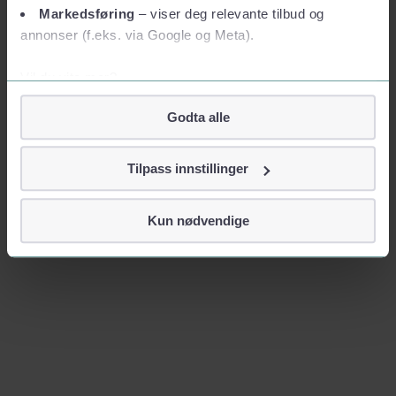
Markedsføring
– viser deg relevante tilbud og
annonser (f.eks. via Google og Meta).
Vil du vite mer?
Om informasjonskapsler
Godta alle
Googles retningslinjer for personvern
Vi tar ditt personvern på alvor
Tilpass innstillinger
Vi lagrer aldri informasjon gjennom cookies som direkte
identifiserer deg, som navn eller telefonnummer.
Kun nødvendige