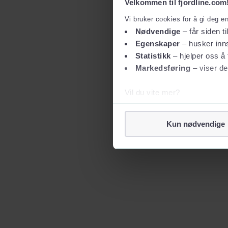
Velkommen til fjordline.com
Vi bruker cookies for å gi deg e
Nødvendige
– får siden ti
Egenskaper
– husker inns
Statistikk
– hjelper oss å 
Markedsføring
– viser de
Vil du vite mer?
Om informasjonskapsler
Googles retningslinjer for
Kun nødvendige
Vi tar ditt personvern på al
Vi lagrer aldri informasjon g