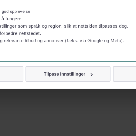
!
n god opplevelse:
l å fungere.
tillinger som språk og region, slik at nettsiden tilpasses deg.
forbedre nettstedet.
g relevante tilbud og annonser (f.eks. via Google og Meta).
 personvern
Tilpass innstillinger
vor
jennom cookies som direkte identifiserer deg, som navn eller te