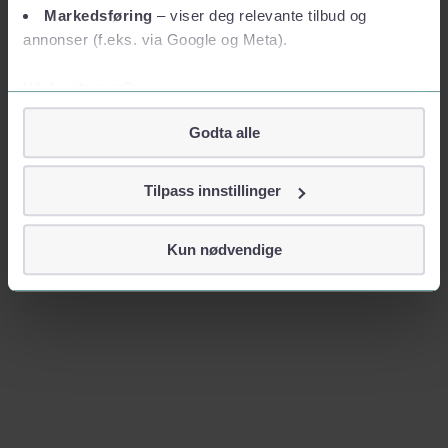
Markedsføring
– viser deg relevante tilbud og
annonser (f.eks. via Google og Meta).
Vil du vite mer?
Om informasjonskapsler
Godta alle
Googles retningslinjer for personvern
Vi tar ditt personvern på alvor
Tilpass innstillinger
Vi lagrer aldri informasjon gjennom cookies som direkte
identifiserer deg, som navn eller telefonnummer.
Kun nødvendige