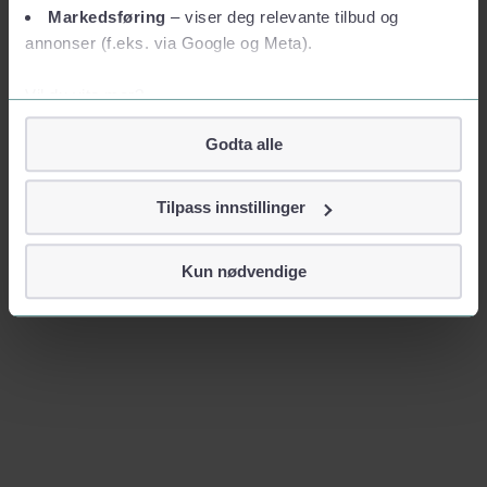
Markedsføring
– viser deg relevante tilbud og
annonser (f.eks. via Google og Meta).
Vil du vite mer?
Om informasjonskapsler
Godta alle
Googles retningslinjer for personvern
Vi tar ditt personvern på alvor
Tilpass innstillinger
Vi lagrer aldri informasjon gjennom cookies som direkte
identifiserer deg, som navn eller telefonnummer.
Kun nødvendige