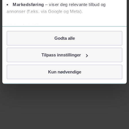
Markedsføring
– viser deg relevante tilbud og
annonser (f.eks. via Google og Meta).
Vil du vite mer?
Om informasjonskapsler
Godta alle
Googles retningslinjer for personvern
Vi tar ditt personvern på alvor
Tilpass innstillinger
Vi lagrer aldri informasjon gjennom cookies som direkte
identifiserer deg, som navn eller telefonnummer.
Kun nødvendige