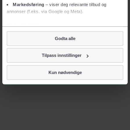
Markedsføring
– viser deg relevante tilbud og
annonser (f.eks. via Google og Meta).
Vil du vite mer?
Om informasjonskapsler
Godta alle
Googles retningslinjer for personvern
Vi tar ditt personvern på alvor
Tilpass innstillinger
Vi lagrer aldri informasjon gjennom cookies som direkte
identifiserer deg, som navn eller telefonnummer.
Kun nødvendige