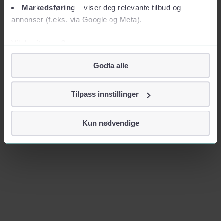
Markedsføring
– viser deg relevante tilbud og
annonser (f.eks. via Google og Meta).
Vil du vite mer?
Om informasjonskapsler
Godta alle
Googles retningslinjer for personvern
Vi tar ditt personvern på alvor
Tilpass innstillinger
Vi lagrer aldri informasjon gjennom cookies som direkte
identifiserer deg, som navn eller telefonnummer.
Kun nødvendige