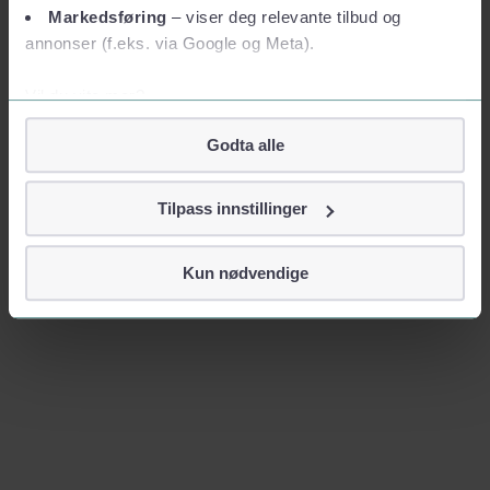
Markedsføring
– viser deg relevante tilbud og
annonser (f.eks. via Google og Meta).
Vil du vite mer?
Om informasjonskapsler
Godta alle
Googles retningslinjer for personvern
Vi tar ditt personvern på alvor
Tilpass innstillinger
Vi lagrer aldri informasjon gjennom cookies som direkte
identifiserer deg, som navn eller telefonnummer.
Kun nødvendige