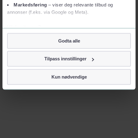
Markedsføring
– viser deg relevante tilbud og
annonser (f.eks. via Google og Meta).
Vil du vite mer?
Om informasjonskapsler
Godta alle
Googles retningslinjer for personvern
Vi tar ditt personvern på alvor
Tilpass innstillinger
Vi lagrer aldri informasjon gjennom cookies som direkte
identifiserer deg, som navn eller telefonnummer.
Kun nødvendige