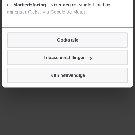
Markedsføring
– viser deg relevante tilbud og
annonser (f.eks. via Google og Meta).
Vil du vite mer?
Om informasjonskapsler
Godta alle
Googles retningslinjer for personvern
Vi tar ditt personvern på alvor
Tilpass innstillinger
Vi lagrer aldri informasjon gjennom cookies som direkte
identifiserer deg, som navn eller telefonnummer.
Kun nødvendige