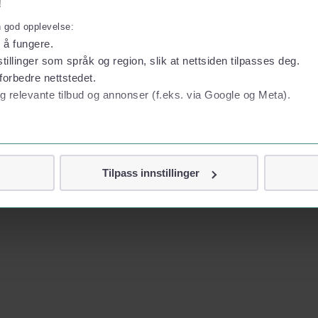
!
n god opplevelse:
l å fungere.
tillinger som språk og region, slik at nettsiden tilpasses deg.
forbedre nettstedet.
g relevante tilbud og annonser (f.eks. via Google og Meta).
 personvern
Tilpass innstillinger
vor
jennom cookies som direkte identifiserer deg, som navn eller te