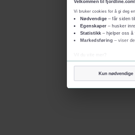
Velkommen til fjordline.com
Vi bruker cookies for å gi deg e
Nødvendige
– får siden ti
Egenskaper
– husker inns
Statistikk
– hjelper oss å 
Markedsføring
– viser de
Vil du vite mer?
Om informasjonskapsler
Googles retningslinjer for
Kun nødvendige
Vi tar ditt personvern på al
Vi lagrer aldri informasjon g