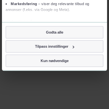
Markedsføring
– viser deg relevante tilbud og
annonser (f.eks. via Google og Meta).
Vil du vite mer?
Om informasjonskapsler
Godta alle
Googles retningslinjer for personvern
Vi tar ditt personvern på alvor
Tilpass innstillinger
Vi lagrer aldri informasjon gjennom cookies som direkte
identifiserer deg, som navn eller telefonnummer.
Kun nødvendige