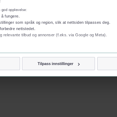
!
n god opplevelse:
l å fungere.
tillinger som språk og region, slik at nettsiden tilpasses deg.
forbedre nettstedet.
g relevante tilbud og annonser (f.eks. via Google og Meta).
 personvern
Tilpass innstillinger
vor
jennom cookies som direkte identifiserer deg, som navn eller te