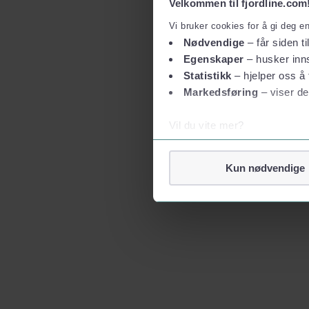
Velkommen til fjordline.com
Vi bruker cookies for å gi deg e
Nødvendige
– får siden ti
Egenskaper
– husker inns
Statistikk
– hjelper oss å 
Markedsføring
– viser de
Vil du vite mer?
Om informasjonskapsler
Googles retningslinjer for
Kun nødvendige
Vi tar ditt personvern på al
Vi lagrer aldri informasjon g