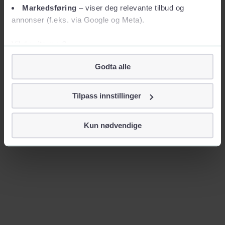
Markedsføring
– viser deg relevante tilbud og
annonser (f.eks. via Google og Meta).
Vil du vite mer?
Om informasjonskapsler
Godta alle
Googles retningslinjer for personvern
Vi tar ditt personvern på alvor
Tilpass innstillinger
Vi lagrer aldri informasjon gjennom cookies som direkte
identifiserer deg, som navn eller telefonnummer.
Kun nødvendige