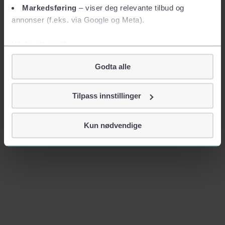
Markedsføring
– viser deg relevante tilbud og
annonser (f.eks. via Google og Meta).
Vil du vite mer?
Om informasjonskapsler
Godta alle
Googles retningslinjer for personvern
Vi tar ditt personvern på alvor
Tilpass innstillinger
Vi lagrer aldri informasjon gjennom cookies som direkte
identifiserer deg, som navn eller telefonnummer.
Kun nødvendige