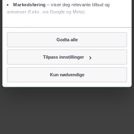
Markedsføring
– viser deg relevante tilbud og
annonser (f.eks. via Google og Meta).
Vil du vite mer?
Om informasjonskapsler
Godta alle
Googles retningslinjer for personvern
Vi tar ditt personvern på alvor
Tilpass innstillinger
Vi lagrer aldri informasjon gjennom cookies som direkte
identifiserer deg, som navn eller telefonnummer.
Kun nødvendige