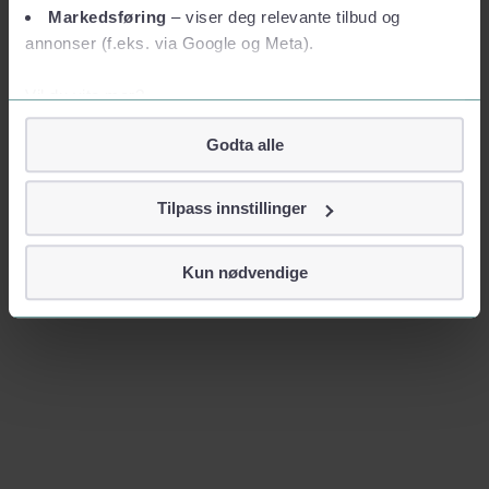
Markedsføring
– viser deg relevante tilbud og
annonser (f.eks. via Google og Meta).
Vil du vite mer?
Om informasjonskapsler
Godta alle
Googles retningslinjer for personvern
Vi tar ditt personvern på alvor
Tilpass innstillinger
Vi lagrer aldri informasjon gjennom cookies som direkte
identifiserer deg, som navn eller telefonnummer.
Kun nødvendige