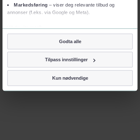
Markedsføring
– viser deg relevante tilbud og
annonser (f.eks. via Google og Meta).
Vil du vite mer?
Om informasjonskapsler
Godta alle
Googles retningslinjer for personvern
Vi tar ditt personvern på alvor
Tilpass innstillinger
Vi lagrer aldri informasjon gjennom cookies som direkte
identifiserer deg, som navn eller telefonnummer.
Kun nødvendige