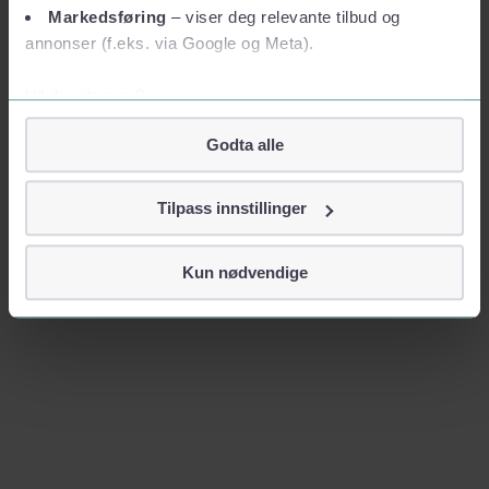
Markedsføring
– viser deg relevante tilbud og
annonser (f.eks. via Google og Meta).
Vil du vite mer?
Om informasjonskapsler
Godta alle
Googles retningslinjer for personvern
Vi tar ditt personvern på alvor
Tilpass innstillinger
Vi lagrer aldri informasjon gjennom cookies som direkte
identifiserer deg, som navn eller telefonnummer.
Kun nødvendige