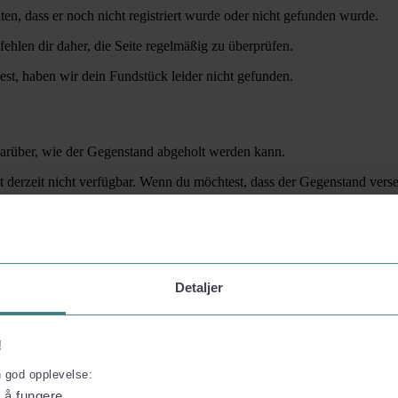
en, dass er noch nicht registriert wurde oder nicht gefunden wurde.
hlen dir daher, die Seite regelmäßig zu überprüfen.
st, haben wir dein Fundstück leider nicht gefunden.
darüber, wie der Gegenstand abgeholt werden kann.
t derzeit nicht verfügbar. Wenn du möchtest, dass der Gegenstand verse
ode und die Lieferadresse über iLost zurückgesendet werden. Fjord Li
ren
Detaljer
!
 versendet, an einem Terminal abgeholt oder per Post versendet werde
n god opplevelse:
die Ware nicht vor Ablauf der Frist abgeholt wird, wird sie gemäß gelt
l å fungere.