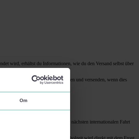
ndet wird, erhältst du Informationen, wie du den Versand selbst über
ne kann den Gegenstand erst verpacken und versenden, wenn dies
Om
n. Solche Waren müssen bei deiner nächsten internationalen Fahrt
enden Verfahren vernichtet. Die Abholzeit wird direkt mit dem Front