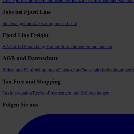
Über Fjord Line
Presse und Medien
Finanzielle Informationen
Nachhalt
Jobs bei Fjord Line
Stellenangebote
Wie wir organisiert sind
Fjord Line Freight
BAF & ETS-surcharge
Hafeninformationen
Online buchen
AGB und Datenschutz
Reise- und Kaufbedingungen
Datenschutz
Pauschalreisebedingungen
I
Tax Free und Shopping
Taxfree-katalog
Taxfree-Freemengen und Zollregelungen
Folgen Sie uns