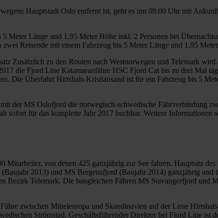
egens Hauptstadt Oslo entfernt ist, geht es um 09.00 Uhr mit Ankunft
bis 5 Meter Länge und 1,95 Meter Höhe inkl. 2 Personen bei Übernachtu
n zwei Reisende mit einem Fahrzeug bis 5 Meter Länge und 1,95 Meter
satz Zusätzlich zu den Routen nach Westnorwegen und Telemark wird a
7 die Fjord Line Katamaranfähre HSC Fjord Cat bis zu drei Mal tägli
en. Die Überfahrt Hirtshals-Kristiansand ist für ein Fahrzeug bis 5 M
e mit der MS Oslofjord die norwegisch-schwedische Fährverbindung zw
ab sofort für das komplette Jahr 2017 buchbar. Weitere Informationen 
0 Mitarbeiter, von denen 425 ganzjährig zur See fahren. Hauptsitz de
 (Baujahr 2013) und MS Bergensfjord (Baujahr 2014) ganzjährig und t
n Bezirk Telemark. Die baugleichen Fähren MS Stavangerfjord und M
 Fähre zwischen Mitteleuropa und Skandinavien auf der Linie Hirtshal
edischen Strömstad. Geschäftsführender Direktor bei Fjord Line ist 