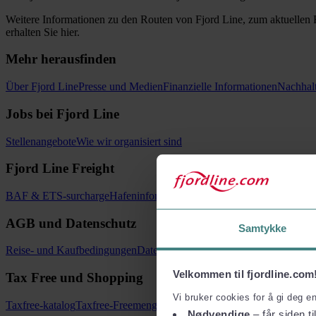
Weitere Informationen zu den Routen von Fjord Line, zum aktuellen 
erhalten Sie hier.
Mehr herausfinden
Über Fjord Line
Presse und Medien
Finanzielle Informationen
Nachhalt
Jobs bei Fjord Line
Stellenangebote
Wie wir organisiert sind
Fjord Line Freight
BAF & ETS-surcharge
Hafeninformationen
Online buchen
AGB und Datenschutz
Samtykke
Reise- und Kaufbedingungen
Datenschutz
Pauschalreisebedingungen
I
Velkommen til fjordline.com
Tax Free und Shopping
Vi bruker cookies for å gi deg e
Taxfree-katalog
Taxfree-Freemengen und Zollregelungen
Nødvendige
– får siden ti