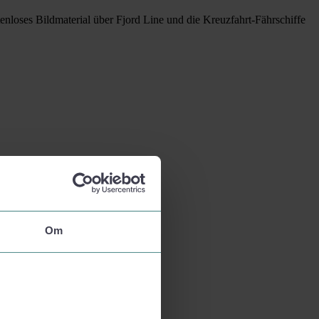
nloses Bildmaterial über Fjord Line und die Kreuzfahrt-Fährschiffe
Om