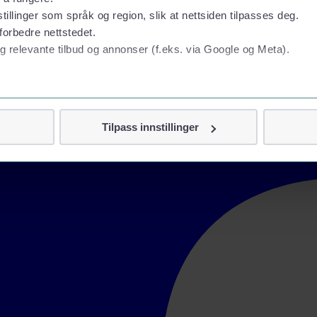
tillinger som språk og region, slik at nettsiden tilpasses deg.
forbedre nettstedet.
g relevante tilbud og annonser (f.eks. via Google og Meta).
 personvern
Tilpass innstillinger
vor
jennom cookies som direkte identifiserer deg, som navn eller te