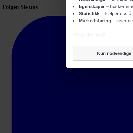
Folgen Sie uns
Egenskaper
– husker inns
Statistikk
– hjelper oss å 
Markedsføring
– viser de
Vil du vite mer?
Om informasjonskapsler
Googles retningslinjer for
Kun nødvendige
Vi tar ditt personvern på al
Vi lagrer aldri informasjon g