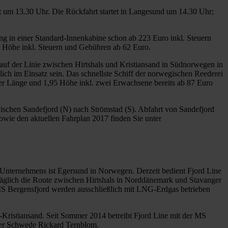
 um 13.30 Uhr. Die Rückfahrt startet in Langesund um 14.30 Uhr;
ng in einer Standard-Innenkabine schon ab 223 Euro inkl. Steuern
 Höhe inkl. Steuern und Gebühren ab 62 Euro.
uf der Linie zwischen Hirtshals und Kristiansand in Südnorwegen in
ch im Einsatz sein. Das schnellste Schiff der norwegischen Reederei
eter Länge und 1,95 Höhe inkl. zwei Erwachsene bereits ab 87 Euro
ischen Sandefjord (N) nach Strömstad (S). Abfahrt von Sandefjord
sowie den aktuellen Fahrplan 2017 finden Sie unter
s Unternehmens ist Egersund in Norwegen. Derzeit bedient Fjord Line
äglich die Route zwischen Hirtshals in Norddänemark und Stavanger
S Bergensfjord werden ausschließlich mit LNG-Erdgas betrieben
s-Kristiansand. Seit Sommer 2014 betreibt Fjord Line mit der MS
der Schwede Rickard Ternblom.