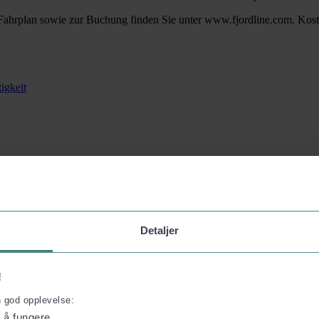
Fahrplan sowie zur Buchung finden Sie unter www.fjordline.com. Koste
igkeit
Detaljer
mpressum
!
n god opplevelse:
l å fungere.