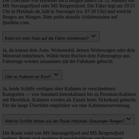
Die Überfahrt von Hirtshals nach Bergen dauert ca. 12 Stunden mit
MS Stavangerfjord oder MS Bergensfjord. Die Fähre legt um 19:15
Uhr in Hirtshals ab, hält in Stavanger (ca. 07:30 Uhr) und erreicht
Bergen am Morgen. Bitte prüfe aktuelle Abfahrtszeiten auf
fjordline.com.
Kann ich mein Auto auf die Fähre mitnehmen?
Ja, du kannst dein Auto, Wohnmobil, deinen Wohnwagen oder dein
Motorrad mitnehmen. Wähle beim Buchen dein Fahrzeugtyp aus.
Fahrzeuge werden zusammen mit der Fahrkarte gebucht.
Gibt es Kabinen an Bord?
Ja, beide Schiffe verfügen über Kabinen in verschiedenen
Kategorien — von Standard-Innenkabinen bis zu Premium-Kabinen
mit Meerblick. Kabinen werden als Zusatz beim Ticketkauf gebucht.
Für die lange Überfahrt empfehlen wir eine Kabinenreservierung.
Welche Schiffe fahren auf der Route Hirtshals–Stavanger–Bergen?
Die Route wird von MS Stavangerfjord und MS Bergensfjord
bedient. Beide sind moderne Kreuzfahrtfähren mit Restaurant,