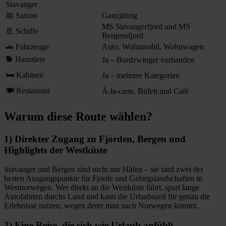
Stavanger
📅 Saison
Ganzjährig
MS Stavangerfjord und MS
🚢 Schiffe
Bergensfjord
🚗 Fahrzeuge
Auto, Wohnmobil, Wohnwagen
🐕 Haustiere
Ja – Bordzwinger vorhanden
🛏 Kabinen
Ja – mehrere Kategorien
🍽 Restaurant
À-la-carte, Büfett und Café
Warum diese Route wählen?
1) Direkter Zugang zu Fjorden, Bergen und
Highlights der Westküste
Stavanger und Bergen sind nicht nur Häfen – sie sind zwei der
besten Ausgangspunkte für Fjorde und Gebirgslandschaften in
Westnorwegen. Wer direkt an die Westküste fährt, spart lange
Autofahrten durchs Land und kann die Urlaubszeit für genau die
Erlebnisse nutzen, wegen derer man nach Norwegen kommt.
2) Eine Reise, die sich wie Urlaub anfühlt