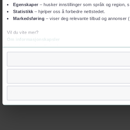
Egenskaper
– husker innstillinger som språk og region, sl
Statistikk
– hjelper oss å forbedre nettstedet.
Markedsføring
– viser deg relevante tilbud og annonser (
Vil du vite mer?
Om informasjonskapsler
Googles retningslinjer for personvern
Vi tar ditt personvern på alvor
Vi lagrer aldri informasjon gjennom cookies som direkte iden