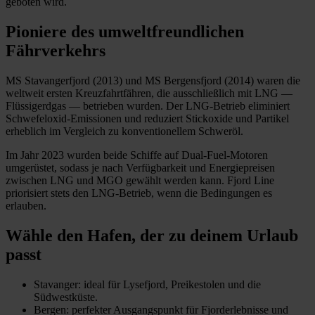
geboten wird.
Pioniere des umweltfreundlichen
Fährverkehrs
MS Stavangerfjord (2013) und MS Bergensfjord (2014) waren die
weltweit ersten Kreuzfahrtfähren, die ausschließlich mit LNG —
Flüssigerdgas — betrieben wurden. Der LNG-Betrieb eliminiert
Schwefeloxid-Emissionen und reduziert Stickoxide und Partikel
erheblich im Vergleich zu konventionellem Schweröl.
Im Jahr 2023 wurden beide Schiffe auf Dual-Fuel-Motoren
umgerüstet, sodass je nach Verfügbarkeit und Energiepreisen
zwischen LNG und MGO gewählt werden kann. Fjord Line
priorisiert stets den LNG-Betrieb, wenn die Bedingungen es
erlauben.
Wähle den Hafen, der zu deinem Urlaub
passt
Stavanger: ideal für Lysefjord, Preikestolen und die
Südwestküste.
Bergen: perfekter Ausgangspunkt für Fjorderlebnisse und