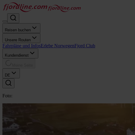
Reisen buchen
Unsere Routen
Fahrpläne und Infos
Erlebe Norwegen
Fjord Club
Kundendienst
Meine Seite
DE
Foto: