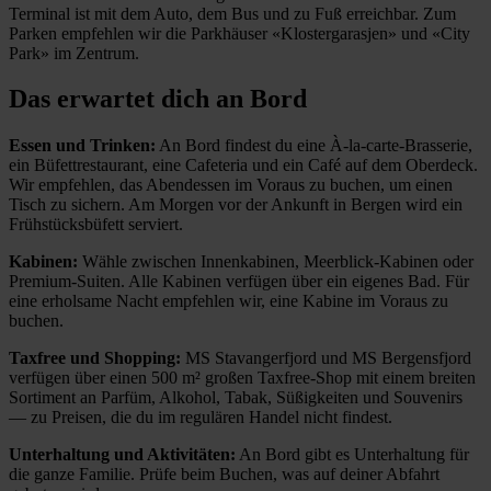
Terminal ist mit dem Auto, dem Bus und zu Fuß erreichbar. Zum
Parken empfehlen wir die Parkhäuser «Klostergarasjen» und «City
Park» im Zentrum.
Das erwartet dich an Bord
Essen und Trinken:
An Bord findest du eine À-la-carte-Brasserie,
ein Büfettrestaurant, eine Cafeteria und ein Café auf dem Oberdeck.
Wir empfehlen, das Abendessen im Voraus zu buchen, um einen
Tisch zu sichern. Am Morgen vor der Ankunft in Bergen wird ein
Frühstücksbüfett serviert.
Kabinen:
Wähle zwischen Innenkabinen, Meerblick-Kabinen oder
Premium-Suiten. Alle Kabinen verfügen über ein eigenes Bad. Für
eine erholsame Nacht empfehlen wir, eine Kabine im Voraus zu
buchen.
Taxfree und Shopping:
MS Stavangerfjord und MS Bergensfjord
verfügen über einen 500 m² großen Taxfree-Shop mit einem breiten
Sortiment an Parfüm, Alkohol, Tabak, Süßigkeiten und Souvenirs
— zu Preisen, die du im regulären Handel nicht findest.
Unterhaltung und Aktivitäten:
An Bord gibt es Unterhaltung für
die ganze Familie. Prüfe beim Buchen, was auf deiner Abfahrt