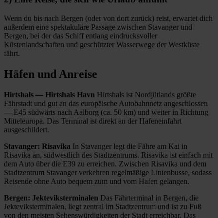
Wenn du bis nach Bergen (oder von dort zurück) reist, erwartet dich
außerdem eine spektakuläre Passage zwischen Stavanger und
Bergen, bei der das Schiff entlang eindrucksvoller
Küstenlandschaften und geschützter Wasserwege der Westküste
fährt.
Häfen und Anreise
Hirtshals — Hirtshals Havn
Hirtshals ist Nordjütlands größte
Fährstadt und gut an das europäische Autobahnnetz angeschlossen
— E45 südwärts nach Aalborg (ca. 50 km) und weiter in Richtung
Mitteleuropa. Das Terminal ist direkt an der Hafeneinfahrt
ausgeschildert.
Stavanger: Risavika
In Stavanger legt die Fähre am Kai in
Risavika an, südwestlich des Stadtzentrums. Risavika ist einfach mit
dem Auto über die E39 zu erreichen. Zwischen Risavika und dem
Stadtzentrum Stavanger verkehren regelmäßige Linienbusse, sodass
Reisende ohne Auto bequem zum und vom Hafen gelangen.
Bergen: Jekteviksterminalen
Das Fährterminal in Bergen, die
Jekteviksterminalen, liegt zentral im Stadtzentrum und ist zu Fuß
von den meisten Sehenswürdigkeiten der Stadt erreichbar. Das