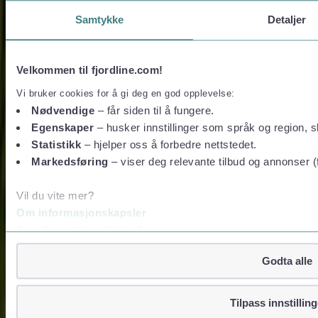
Samtykke
Detaljer
Velkommen til fjordline.com!
Vi bruker cookies for å gi deg en god opplevelse:
Nødvendige
– får siden til å fungere.
Egenskaper
– husker innstillinger som språk og region, sl
Statistikk
– hjelper oss å forbedre nettstedet.
Markedsføring
– viser deg relevante tilbud og annonser (
Vil du vite mer?
Om informasjonskapsler
Googles retningslinjer for personvern
Godta alle
Vi tar ditt personvern på alvor
Vi lagrer aldri informasjon gjennom cookies som direkte iden
Tilpass innstillin