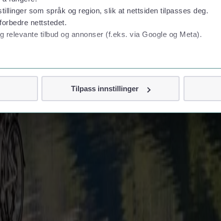
tillinger som språk og region, slik at nettsiden tilpasses deg.
forbedre nettstedet.
g relevante tilbud og annonser (f.eks. via Google og Meta).
 personvern
Tilpass innstillinger
vor
jennom cookies som direkte identifiserer deg, som navn eller te