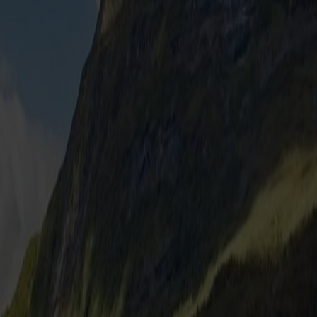
uf zahlreiche Annehmlichkeiten freuen, von leckerem Essen und
nvergleichlichen Meerblick.
 täglichen Abfahrten wählen.
d 25 Minuten erreicht – und wenn du maximalen Komfort, eine
du dich für eine der große Cruisefähren entscheiden und
Bergensfjord fahren das ganze Jahr über.
en bietet dir eine Fülle von schönen Campingplätzen, die du
nierenden Roadtrip in die Telemark – oder vielleicht für den