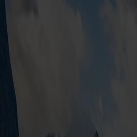
Fahrtunterbrechung, bei der du all die vielen Dinge genießen 
Trinken über Spielplätze und Shopping in den großen TaxFree-
Und das Beste von allem: Fjord Line fährt das ganze Jahr übe
Wenn du eine besonders schnelle Überfahrt suchst, kannst du
große Auswahl an köstlichen Speisen und Getränken und einen
Norwegen trotzdem in weniger als 4 Stunden erreichen.
Die Fjord FSTR verkehrt zwischen dem 27. März und dem 20. 
E
ntdecke Kristiansand, Südnorwegen – oder ganz Norwege
Die Überfahrt nach Kristiansand ist eine perfekte Wahl, una
als Ausgangspunkt für deinen Urlaub nutzen kannst, aber die vi
ultimativen norwegischen Roadtrip, bei dem du den ganzen 
NB: Das Angebot gilt für Fjord Club-Mitglieder. Du bist kein
Preis beinhaltet
Eine Überfahrt zwischen Hirtshals und Kristiansand.