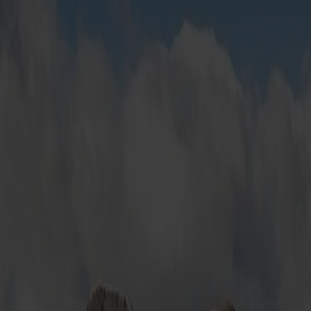
kannst, die dir die Fähre zu bieten hat. Hier kannst du dich a
Shops bis hin zu viel frischer Seeluft – und natürlich einem u
r nach Kristiansand – und in der Hochsaison kannst du aus vier
 mit der Fjord FSTR fahren, die Norwegen in nur 2 Stunden un
 riesigen Duty-Free-Shop zum Stöbern bevorzugt, dann kannst 
September 2026. Die Cruise-Fähren MS Stavangerfjord und MS 
n!
bhängig davon, was du in Norwegen erleben möchtest. Südnorweg
elseitige Hafenstadt ist auch der perfekte Start für einen faszi
Weg von Südnorwegen nach Nordnorwegen und zurück fährst.
 Mitglied?
Melde dich hier KOSTENLOS an!