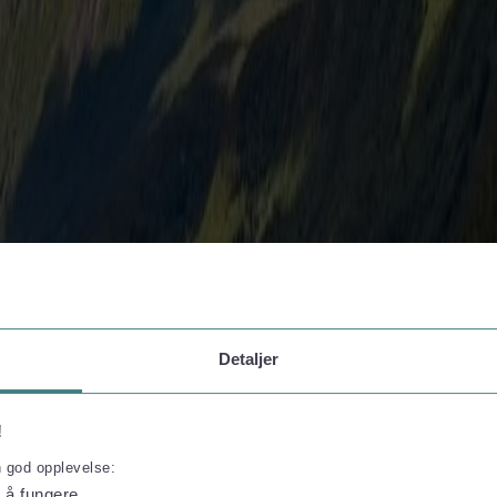
mpressum
Detaljer
!
n god opplevelse:
l å fungere.