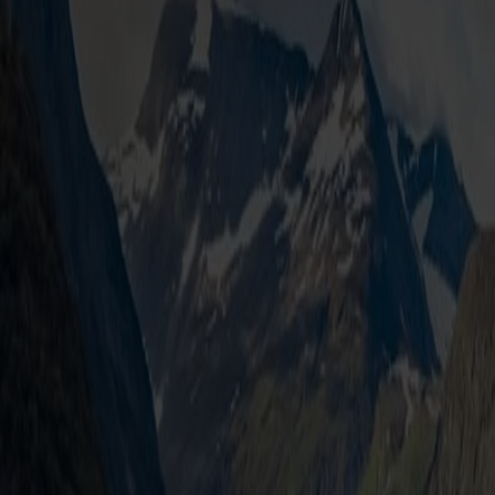
1 Wohnmobil/Caravan (bis 4,5m Höhe / 6m Länge).
1 Sitz pro Person. (Fjord FSTR)
Inkl. EU-Umweltsteuer
Das Preisbeispiel gilt pro Person, wenn zwei Personen zusammen 
Zuschlag für zusätzliche Personen und größere Fahrzeuge.
Preisinformation
Bitte beachten Sie, dass wir mit einem flexiblen Preissystem arbeiten
Alle Preise sind Ab-Preise und in EUR.
Jetzt buchen
Mehr herausfinden
Über Fjord Line
Presse und Medien
Finanzielle Informationen
Nachhalt
Jobs bei Fjord Line
Stellenangebote
Wie wir organisiert sind