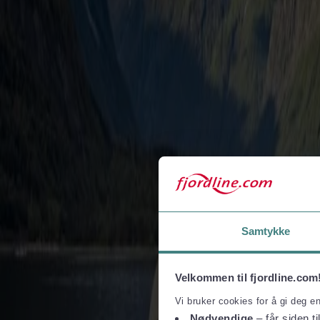
Fjord Line Freight
BAF & ETS-surcharge
Hafeninformationen
Online buchen
AGB und Datenschutz
Reise- und Kaufbedingungen
Datenschutz
Pauschalreisebedingungen
I
Tax Free und Shopping
Taxfree-katalog
Taxfree-Freemengen und Zollregelungen
Folgen Sie uns
Samtykke
Velkommen til fjordline.com
Vi bruker cookies for å gi deg e
Nødvendige
– får siden ti