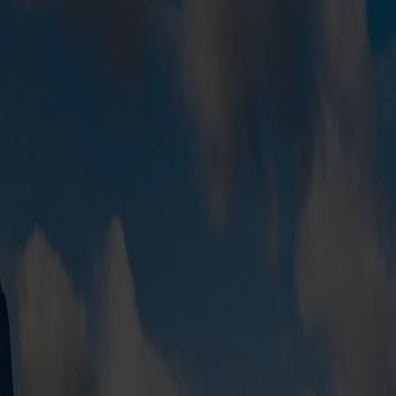
Wohnmobilpaket
Reisezeitraum
02.01.2026
-
28.12.2027
FJORD CLUB MITGLIED
96 €
ab
pro Person
Jetzt buchen
NICHT-MITGLIED
105
EUR
Startseite
/
Unsere Angebote
/
Wohnmobil oder Caravan zwischen Hirt
Mehrmals täglich Abfahrten
Wohnmobil oder Caravan zwisch
Genieße in deinem Urlaub das ultimative
erlebe den Outdoor-Urlaub deines Lebens. 
Mit Fjord Line kannst du dein Wohnmobil oder deinen Caravan