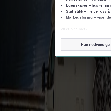
Egenskaper
– husker inns
Statistikk
– hjelper oss å 
Markedsføring
– viser de
Vil du vite mer?
Om informasjonskapsler
Googles retningslinjer for
Kun nødvendige
Vi tar ditt personvern på al
Vi lagrer aldri informasjon g