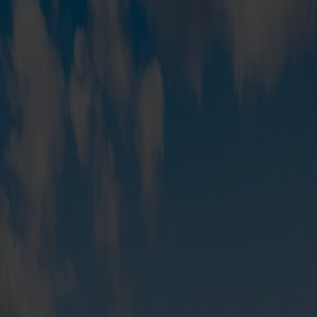
shals und Kristiansand
en Hirtshals und Kristiansand
 Freiheitsgefühl – fahre mit deinem Wohnm
In der Hochsaison kannst du aus bis zu vier
 einfach und schnell nach Norwegen bringen – und gleichzeitig