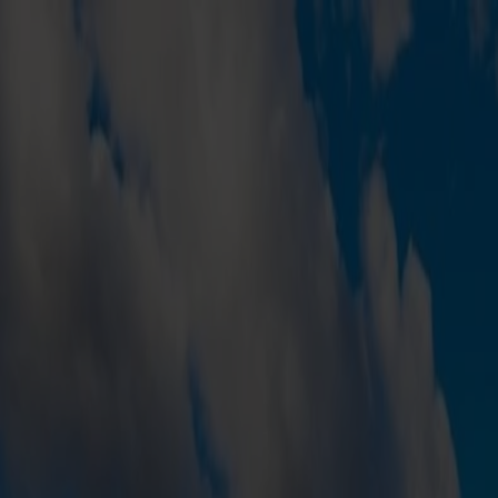
Reisen buchen
Unsere Routen
Fahrpläne und Infos
Erlebe Norwegen
Fjord Club
Kundendienst
Meine Seite
DE
Bootsfahrt
Hirtshals
Kristiansand
Reisetyp