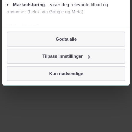
Markedsføring
– viser deg relevante tilbud og
annonser (f.eks. via Google og Meta).
Vil du vite mer?
Om informasjonskapsler
Godta alle
Googles retningslinjer for personvern
Vi tar ditt personvern på alvor
Tilpass innstillinger
Vi lagrer aldri informasjon gjennom cookies som direkte
identifiserer deg, som navn eller telefonnummer.
Kun nødvendige