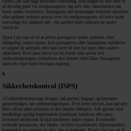
Fjord Line kan tage personer i forvaring, som udgør en fare eller er
til alvorlig gene for medpassagerer, sig selv eller sikkerheden om
bord, under overfarten. Passagerer, der beskadiger rederiets ejendom
eller påfører rederiet ansvar over for medpassagerer, vil blive holdt
ansvarlige for sådanne tab - det gælder både ombord og under
check-in.
Fjord Line har ret til at afvise passagerer under ombord- eller
afstigning, under rejsen, hvis passageren efter kaptajnens opfattelse
er uegnet til sørejsen eller kan være til fare for egen eller andres
sikkerhed. Hvis man bliver sat fra borde eller afvist ved
ombordstigningen, refunderes den betalte billet ikke. Passageren
skal selv rejse hjem for egen regning.
6
.
Sikkerhetskontrol (ISPS)
Af sikkerhedsmæssige årsager, må gæster, bagage og køretøjer
gennemsøges, før ombordstigningen. Hvis dette afvises, kan gæsten
blive afvist uden refusion af den betalte billetpris. Alle gæster skal
medbringe gyldig legitimation (bankkort, kørekort eller pas).
Eventuel medicinsk ilt skal meddeles inden rejsen. Eventuelle
forbudte genstande, der findes, vil blive konfiskeret. Hjemmesiden
kystverket.no angiver de ting, der er forbudte. Fjord Line har ret til