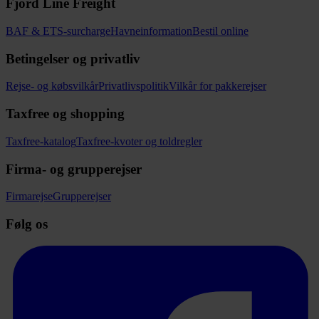
Fjord Line Freight
BAF & ETS-surcharge
Havneinformation
Bestil online
Betingelser og privatliv
Rejse- og købsvilkår
Privatlivspolitik
Vilkår for pakkerejser
Taxfree og shopping
Taxfree-katalog
Taxfree-kvoter og toldregler
Firma- og grupperejser
Firmarejse
Grupperejser
Følg os