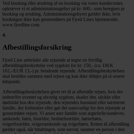
Ved booking eller ændring af en booking via vores kundecenter,
opkræver vi et administrationsgebyr på kr. 600,- som beregnes pr
booking og ændring. Administrationsgebyret gælder ikke, hvis
bookingen ikke kan gennemføres på Fjord Lines hjemmeside,
www.fjordline.com.
4
.
Afbestillingsforsikring
Fjord Line anbefaler alle rejsende at tegne en frivillig
afbestillingsbeskyttelse ved sygdom for kr. 150,- (ca. DKK
102,-/EUR 13,-) pr. betalende rejsende. Afbestillingsbeskyttelsen
skal bestilles sammen med rejsen og kan ikke tilføjes på et senere
tidspunkt.
Afbestillingsbeskyttelsen giver ret til at afbestille rejsen, hvis der
indtræffer uventet og alvorlig sygdom, skader ifm. ulykke eller
dødsfald hos den rejsende, den rejsendes husstand eller nærmeste
familie, der forhindrer eller gør det uansvarligt for den rejsende at
gennemføre rejsen. Vi anser nær familie som ægtefælle/samlever,
søskende, børn, forældre, bedsteforældre, børnebørn,
svigerforældre, svigersøskende og svigerbørn. Retten til afbestilling
gælder også, når hindringen, som nævnt, rammer en person i den