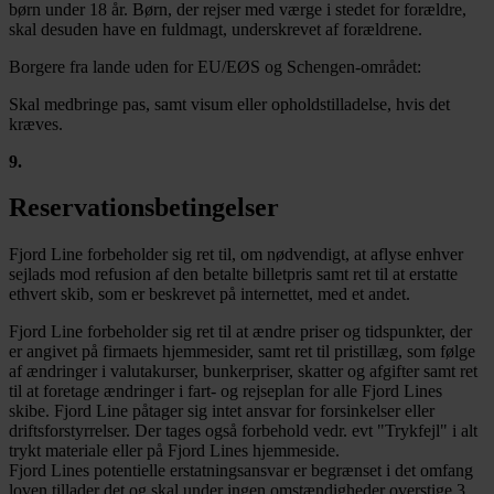
børn under 18 år. Børn, der rejser med værge i stedet for forældre,
skal desuden have en fuldmagt, underskrevet af forældrene.
Borgere fra lande uden for EU/EØS og Schengen-området:
Skal medbringe pas, samt visum eller opholdstilladelse, hvis det
kræves.
9
.
Reservationsbetingelser
Fjord Line forbeholder sig ret til, om nødvendigt, at aflyse enhver
sejlads mod refusion af den betalte billetpris samt ret til at erstatte
ethvert skib, som er beskrevet på internettet, med et andet.
Fjord Line forbeholder sig ret til at ændre priser og tidspunkter, der
er angivet på firmaets hjemmesider, samt ret til pristillæg, som følge
af ændringer i valutakurser, bunkerpriser, skatter og afgifter samt ret
til at foretage ændringer i fart- og rejseplan for alle Fjord Lines
skibe. Fjord Line påtager sig intet ansvar for forsinkelser eller
driftsforstyrrelser. Der tages også forbehold vedr. evt "Trykfejl" i alt
trykt materiale eller på Fjord Lines hjemmeside.
Fjord Lines potentielle erstatningsansvar er begrænset i det omfang
loven tillader det og skal under ingen omstændigheder overstige 3