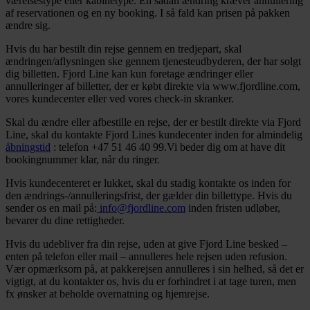
værelsestype eller kabinetype. En sådan ændring kræver annullering
af reservationen og en ny booking. I så fald kan prisen på pakken
ændre sig.
Hvis du har bestilt din rejse gennem en tredjepart, skal
ændringen/aflysningen ske gennem tjenesteudbyderen, der har solgt
dig billetten. Fjord Line kan kun foretage ændringer eller
annulleringer af billetter, der er købt direkte via www.fjordline.com,
vores kundecenter eller ved vores check-in skranker.
Skal du ændre eller afbestille en rejse, der er bestilt direkte via Fjord
Line, skal du kontakte Fjord Lines kundecenter inden for almindelig
åbningstid
: telefon +47 51 46 40 99.Vi beder dig om at have dit
bookingnummer klar, når du ringer.
Hvis kundecenteret er lukket, skal du stadig kontakte os inden for
den ændrings-/annulleringsfrist, der gælder din billettype. Hvis du
sender os en mail på:
info@fjordline.com
inden fristen udløber,
bevarer du dine rettigheder.
Hvis du udebliver fra din rejse, uden at give Fjord Line besked –
enten på telefon eller mail – annulleres hele rejsen uden refusion.
Vær opmærksom på, at pakkerejsen annulleres i sin helhed, så det er
vigtigt, at du kontakter os, hvis du er forhindret i at tage turen, men
fx ønsker at beholde overnatning og hjemrejse.