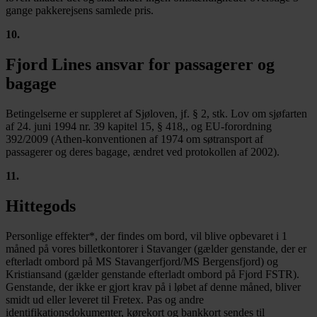
gange pakkerejsens samlede pris.
10
.
Fjord Lines ansvar for passagerer og
bagage
Betingelserne er suppleret af Sjøloven, jf. § 2, stk. Lov om sjøfarten
af 24. juni 1994 nr. 39 kapitel 15, § 418,, og EU-forordning
392/2009 (Athen-konventionen af 1974 om søtransport af
passagerer og deres bagage, ændret ved protokollen af 2002).
11
.
Hittegods
Personlige effekter*, der findes om bord, vil blive opbevaret i 1
måned på vores billetkontorer i Stavanger (gælder genstande, der er
efterladt ombord på MS Stavangerfjord/MS Bergensfjord) og
Kristiansand (gælder genstande efterladt ombord på Fjord FSTR).
Genstande, der ikke er gjort krav på i løbet af denne måned, bliver
smidt ud eller leveret til Fretex. Pas og andre
identifikationsdokumenter, kørekort og bankkort sendes til