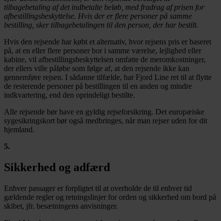
tilbagebetaling af det indbetalte beløb, med fradrag af prisen for
afbestillingsbeskyttelse. Hvis der er flere personer på samme
bestilling, sker tilbagebetalingen til den person, der har bestilt.
Hvis den rejsende har købt et alternativ, hvor rejsens pris er baseret
på, at en eller flere personer bor i samme værelse, lejlighed eller
kabine, vil afbestillingsbeskyttelsen omfatte de meromkostninger,
der ellers ville påløbe som følge af, at den rejsende ikke kan
gennemføre rejsen. I sådanne tilfælde, har Fjord Line ret til at flytte
de resterende personer på bestillingen til en anden og mindre
indkvartering, end den oprindeligt bestilte.
Alle rejsende bør have en gyldig rejseforsikring. Det europæiske
sygesikringskort bør også medbringes, når man rejser uden for dit
hjemland.
5
.
Sikkerhed og adfærd
Enhver passager er forpligtet til at overholde de til enhver tid
gældende regler og retningslinjer for orden og sikkerhed om bord på
skibet, jfr. besætningens anvisninger.