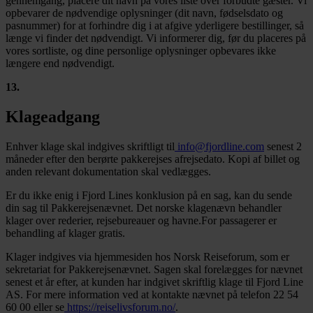
gennemgang, placere dit navn på vores liste over forbudte gæster. Vi
opbevarer de nødvendige oplysninger (dit navn, fødselsdato og
pasnummer) for at forhindre dig i at afgive yderligere bestillinger, så
længe vi finder det nødvendigt. Vi informerer dig, før du placeres på
vores sortliste, og dine personlige oplysninger opbevares ikke
længere end nødvendigt.
13
.
Klageadgang
Enhver klage skal indgives skriftligt til
info@fjordline.com
senest 2
måneder efter den berørte pakkerejses afrejsedato. Kopi af billet og
anden relevant dokumentation skal vedlægges.
Er du ikke enig i Fjord Lines konklusion på en sag, kan du sende
din sag til Pakkerejsenævnet. Det norske klagenævn behandler
klager over rederier, rejsebureauer og havne.For passagerer er
behandling af klager gratis.
Klager indgives via hjemmesiden hos Norsk Reiseforum, som er
sekretariat for Pakkerejsenævnet. Sagen skal forelægges for nævnet
senest et år efter, at kunden har indgivet skriftlig klage til Fjord Line
AS. For mere information ved at kontakte nævnet på telefon 22 54
60 00 eller se
https://reiselivsforum.no/
.