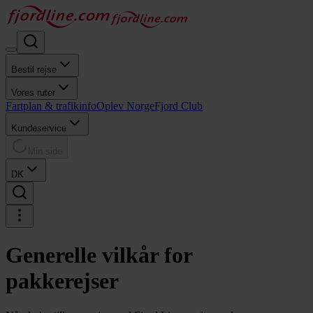
Bestil rejse
Vores ruter
Fartplan & trafikinfo
Oplev Norge
Fjord Club
Kundeservice
Min side
DK
Generelle vilkår for
pakkerejser