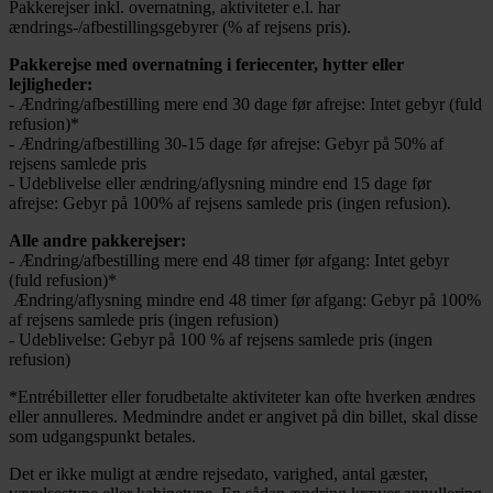
Pakkerejser inkl. overnatning, aktiviteter e.l. har
ændrings-/afbestillingsgebyrer (% af rejsens pris).
Pakkerejse med overnatning i feriecenter, hytter eller
lejligheder:
- Ændring/afbestilling mere end 30 dage før afrejse: Intet gebyr (fuld
refusion)*
- Ændring/afbestilling 30-15 dage før afrejse: Gebyr på 50% af
rejsens samlede pris
- Udeblivelse eller ændring/aflysning mindre end 15 dage før
afrejse: Gebyr på 100% af rejsens samlede pris (ingen refusion).
Alle andre pakkerejser:
- Ændring/afbestilling mere end 48 timer før afgang: Intet gebyr
(fuld refusion)*
Ændring/aflysning mindre end 48 timer før afgang: Gebyr på 100%
af rejsens samlede pris (ingen refusion)
- Udeblivelse: Gebyr på 100 % af rejsens samlede pris (ingen
refusion)
*Entrébilletter eller forudbetalte aktiviteter kan ofte hverken ændres
eller annulleres. Medmindre andet er angivet på din billet, skal disse
som udgangspunkt betales.
Det er ikke muligt at ændre rejsedato, varighed, antal gæster,