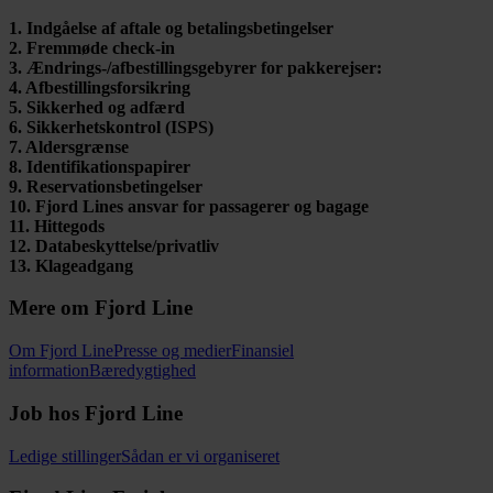
1
.
Indgåelse af aftale og betalingsbetingelser
2
.
Fremmøde check-in
3
.
Ændrings-/afbestillingsgebyrer for pakkerejser:
4
.
Afbestillingsforsikring
5
.
Sikkerhed og adfærd
6
.
Sikkerhetskontrol (ISPS)
7
.
Aldersgrænse
8
.
Identifikationspapirer
9
.
Reservationsbetingelser
10
.
Fjord Lines ansvar for passagerer og bagage
11
.
Hittegods
12
.
Databeskyttelse/privatliv
13
.
Klageadgang
Mere om Fjord Line
Om Fjord Line
Presse og medier
Finansiel
information
Bæredygtighed
Job hos Fjord Line
Ledige stillinger
Sådan er vi organiseret