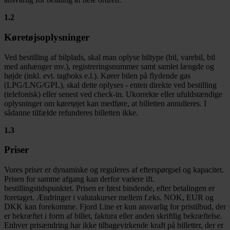
1.2
Køretøjsoplysninger
Ved bestilling af bilplads, skal man oplyse biltype (bil, varebil, bil
med anhænger mv.), registreringsnummer samt samlet længde og
højde (inkl. evt. tagboks e.l.). Kører bilen på flydende gas
(LPG/LNG/GPL), skal dette oplyses - enten direkte ved bestilling
(telefonisk) eller senest ved check-in. Ukorrekte eller ufuldstændige
oplysninger om køretøjet kan medføre, at billetten annulleres. I
sådanne tilfælde refunderes billetten ikke.
1.3
Priser
Vores priser er dynamiske og reguleres af efterspørgsel og kapacitet.
Prisen for samme afgang kan derfor variere ift.
bestillingstidspunktet. Prisen er først bindende, efter betalingen er
foretaget. Ændringer i valutakurser mellem f.eks. NOK, EUR og
DKK kan forekomme. Fjord Line er kun ansvarlig for pristilbud, der
er bekræftet i form af billet, faktura eller anden skriftlig bekræftelse.
Enhver prisændring har ikke tilbagevirkende kraft på billetter, der er