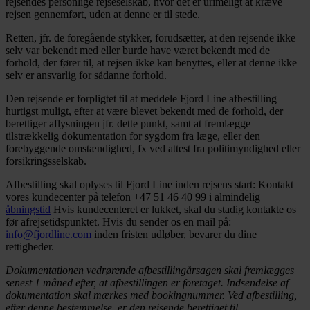
rejsendes personlige rejseselskab, hvor det er urimeligt at kræve
rejsen gennemført, uden at denne er til stede.
Retten, jfr. de foregående stykker, forudsætter, at den rejsende ikke
selv var bekendt med eller burde have været bekendt med de
forhold, der fører til, at rejsen ikke kan benyttes, eller at denne ikke
selv er ansvarlig for sådanne forhold.
Den rejsende er forpligtet til at meddele Fjord Line afbestilling
hurtigst muligt, efter at være blevet bekendt med de forhold, der
berettiger aflysningen jfr. dette punkt, samt at fremlægge
tilstrækkelig dokumentation for sygdom fra læge, eller den
forebyggende omstændighed, fx ved attest fra politimyndighed eller
forsikringsselskab.
Afbestilling skal oplyses til Fjord Line inden rejsens start: Kontakt
vores kundecenter på telefon +47 51 46 40 99 i almindelig
åbningstid
Hvis kundecenteret er lukket, skal du stadig kontakte os
før afrejsetidspunktet. Hvis du sender os en mail på:
info@fjordline.com
inden fristen udløber, bevarer du dine
rettigheder.
Dokumentationen vedrørende afbestillingårsagen skal fremlægges
senest 1 måned efter, at afbestillingen er foretaget. Indsendelse af
dokumentation skal mærkes med bookingnummer. Ved afbestilling,
efter denne bestemmelse, er den rejsende berettiget til