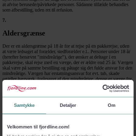
at afvise berusede/påvirkede personer. Sådanne tilfælde behandles
som afbestilling, uden ret til refusion.
7
.
Aldersgrænse
Der er en aldersgrænse på 18 år for at rejse på en pakkerejse, uden
at være ledsaget af forælder, stedforælder e.l.. Personer under 18 år
(herefter benævnt "mindreårige"), der ønsker at deltage i en
pakkerejse, skal rejse med en værge, der er ældre end 25 år. Værgen
skal være på samme bestilling og påtage sig det fulde ansvar for den
mindreårige. Værgen har erstatningsansvar for evt. tab, skade
og/eller hærværk, forårsaget af den mindreårige, denne er værge for.
Værgen skal udfylde følgende
værgemålsblanket
Blanketten skal
være Fjord Line i hænde senest to dage før afrejsen.
Mindreårige, der sejler uden forælder eller værge, skal også være
Samtykke
Detaljer
Om
udstyret med:
fuldmagt
underskrevet af en af forældrene/
stedforælder e.l.
8
.
Velkommen til fjordline.com!