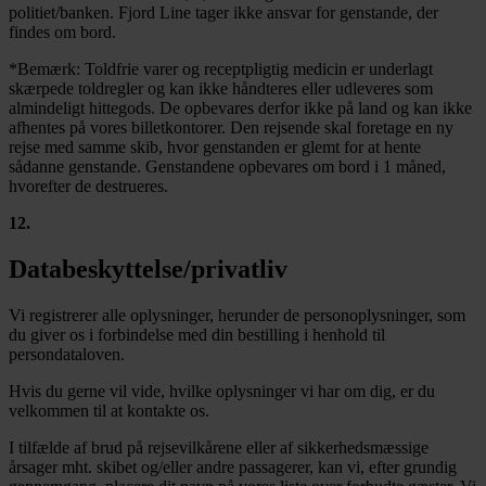
politiet/banken. Fjord Line tager ikke ansvar for genstande, der
findes om bord.
*Bemærk: Toldfrie varer og receptpligtig medicin er underlagt
skærpede toldregler og kan ikke håndteres eller udleveres som
almindeligt hittegods. De opbevares derfor ikke på land og kan ikke
afhentes på vores billetkontorer. Den rejsende skal foretage en ny
rejse med samme skib, hvor genstanden er glemt for at hente
sådanne genstande. Genstandene opbevares om bord i 1 måned,
hvorefter de destrueres.
12
.
Databeskyttelse/privatliv
Vi registrerer alle oplysninger, herunder de personoplysninger, som
du giver os i forbindelse med din bestilling i henhold til
persondataloven.
Hvis du gerne vil vide, hvilke oplysninger vi har om dig, er du
velkommen til at kontakte os.
I tilfælde af brud på rejsevilkårene eller af sikkerhedsmæssige
årsager mht. skibet og/eller andre passagerer, kan vi, efter grundig