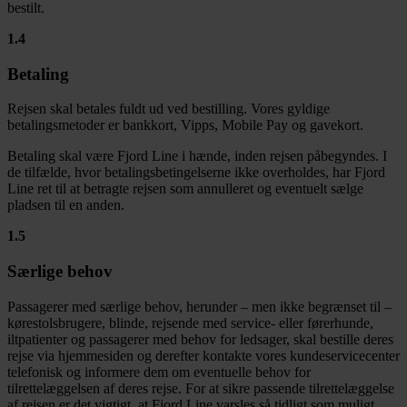
bestilt.
1.4
Betaling
Rejsen skal betales fuldt ud ved bestilling. Vores gyldige
betalingsmetoder er bankkort, Vipps, Mobile Pay og gavekort.
Betaling skal være Fjord Line i hænde, inden rejsen påbegyndes. I
de tilfælde, hvor betalingsbetingelserne ikke overholdes, har Fjord
Line ret til at betragte rejsen som annulleret og eventuelt sælge
pladsen til en anden.
1.5
Særlige behov
Passagerer med særlige behov, herunder – men ikke begrænset til –
kørestolsbrugere, blinde, rejsende med service- eller førerhunde,
iltpatienter og passagerer med behov for ledsager, skal bestille deres
rejse via hjemmesiden og derefter kontakte vores kundeservicecenter
telefonisk og informere dem om eventuelle behov for
tilrettelæggelsen af deres rejse. For at sikre passende tilrettelæggelse
af rejsen er det vigtigt, at Fjord Line varsles så tidligt som muligt,