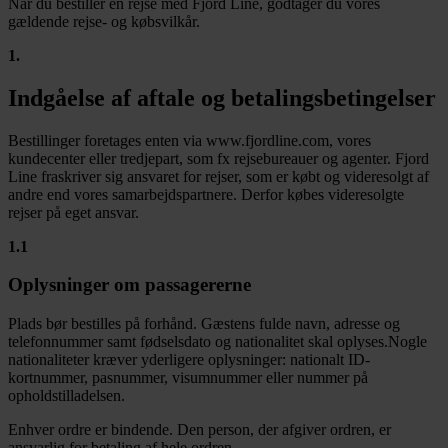
Når du bestiller en rejse med Fjord Line, godtager du vores
gældende rejse- og købsvilkår.
1
.
Indgåelse af aftale og betalingsbetingelser
Bestillinger foretages enten via www.fjordline.com, vores
kundecenter eller tredjepart, som fx rejsebureauer og agenter. Fjord
Line fraskriver sig ansvaret for rejser, som er købt og videresolgt af
andre end vores samarbejdspartnere. Derfor købes videresolgte
rejser på eget ansvar.
1.1
Oplysninger om passagererne
Plads bør bestilles på forhånd. Gæstens fulde navn, adresse og
telefonnummer samt fødselsdato og nationalitet skal oplyses.Nogle
nationaliteter kræver yderligere oplysninger: nationalt ID-
kortnummer, pasnummer, visumnummer eller nummer på
opholdstilladelsen.
Enhver ordre er bindende. Den person, der afgiver ordren, er
ansvarlig for betaling af hele ordren.