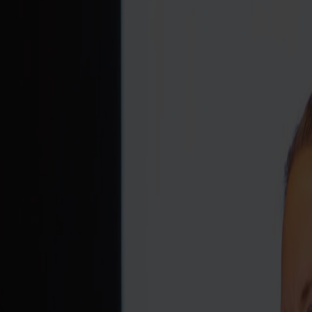
onalt ID-kort, fysisk kørekort, bankkort med foto eller pas godkendes.
ved grænsepassering.
t. Vi anbefaler dog at have dokumentation med for barnet. Børn, der re
r alle aldersgrupper, inklusive børn under 18 år, der rejser med foræld
entuelt visum for indrejse til Norge.