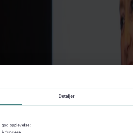
nderes ikke, og du er selv ansvarlig for eventuelle udgifter til hjemrej
Detaljer
!
n god opplevelse:
l å fungere.