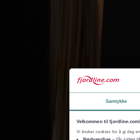
Hvad sker der, hvis jeg mangler gyldig legitimation?
Manglende rejsedokumenter betragtes som udeblivelse. Billetprisen refu
Mere om Fjord Line
Om Fjord Line
Presse og medier
Finansiel information
Bæredygtighed
Job hos Fjord Line
Ledige stillinger
Sådan er vi organiseret
Fjord Line Freight
BAF & ETS-surcharge
Havneinformation
Bestil online
Betingelser og privatliv
Samtykke
Rejse- og købsvilkår
Privatlivspolitik
Vilkår for pakkerejser
Velkommen til fjordline.com
Taxfree og shopping
Vi bruker cookies for å gi deg e
Taxfree-katalog
Taxfree-kvoter og toldregler
Nødvendige
– får siden ti