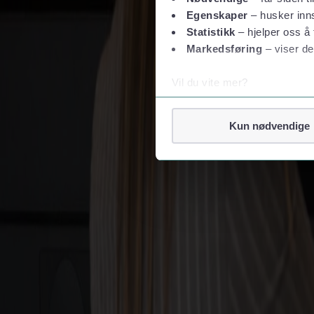
Egenskaper
– husker inns
Firma- og grupperejser
Statistikk
– hjelper oss å 
Firmarejse
Grupperejser
Markedsføring
– viser de
Følg os
Vil du vite mer?
Om informasjonskapsler
Googles retningslinjer for
Kun nødvendige
Vi tar ditt personvern på al
Vi lagrer aldri informasjon g