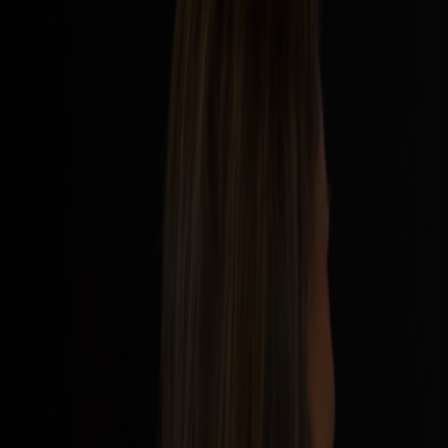
Skal man have pas med som dansker, når man rejser til Norge?
Nej. Danske statsborgere behøver ikke pas for indrejse til Norge. Nati
Holder et kørekort i en app som legitimation?
Nej. Digitalt kørekort i app og midlertidigt kørekort godkendes ikke 
Behøver børn, der rejser med danske forældre, legitimation?
Nordiske børn, der rejser med forældre, behøver ikke eget ID-dokumen
Hvad gælder for EU/EØS-borgere, der rejser til Norge?
Schengen-borgere skal medbringe nationalt ID-kort eller pas. Det gælde
Hvad gælder for ikke-Schengen-borgere?
Rejsende fra lande uden for Schengen skal medbringe gyldigt pas og ev