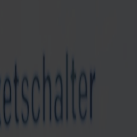
af din nationalitet. Her finder du en komplet oversigt over, hvad du
et på legitimationen skal stemme overens med navnet på billetten.
etprisen refunderes ikke.
 skal fremvise gyldig legitimation med billede.
d.