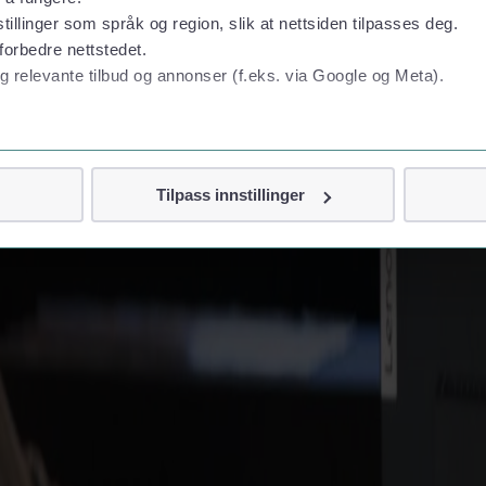
tillinger som språk og region, slik at nettsiden tilpasses deg.
forbedre nettstedet.
g relevante tilbud og annonser (f.eks. via Google og Meta).
 personvern
Tilpass innstillinger
vor
jennom cookies som direkte identifiserer deg, som navn eller te