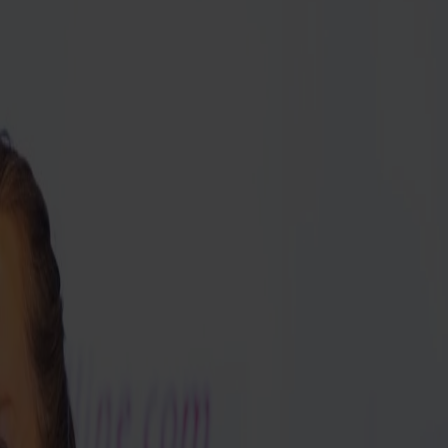
jser uden forældre, skal have eget pas.
re.