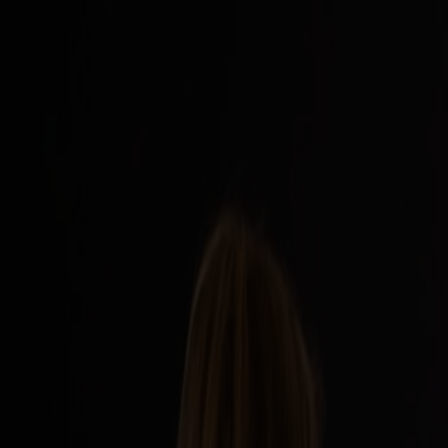
Ikke-Schengen-borgere
Pas og eventuelt visum er påkrævet ved indre
Bemærk:
Asylansøgerbevis godkendes ikke som rejsedokument ved 
For mere information, se
Utlendingsdirektoratet
.
Indrejse til Danmark (hjemrejsen)
Som dansk statsborger behøver du ikke pas for at rejse ind i Danmar
For rejsende med andre nationaliteter: se
Udenrigsministeriet
for gæld
Indenrigsruten Bergen–Stavanger
På indenrigsruten Bergen–Stavanger gælder særlige dokumentationskrav.
Køretøj
Køretøjer skal have nationalitetsbogstaver. Det anbefales at medbringe 
Ofte stillede spørgsmål om legitimation