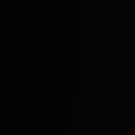
Gyldig legitimation er obligatorisk for alle rejsende på Fjord Lines f
skal medbringe.
Generelle krav
Legitimation skal medbringes i
fysisk form
– digitale versioner i ap
Den rejsende er selv ansvarlig for at fremskaffe de nødvendige rejse
Indrejse til Norge – 100 % ID-kontrol
De norske myndigheder gennemfører
100 % ID-kontrol
ved indrejse
Nordiske statsborgere
(NO, SE, DK, IS, FIN) Som dansk statsborger
Pas
Nationalt ID-kort
Fysisk kørekort (digitalt kørekort i app eller midlertidigt kørek
Bankkort med foto
Nordiske børn, der rejser med forældre, behøver ikke at medbringe eg
Schengen-borgere (EU/EØS)
Nationalt ID-kort eller pas er påkræve