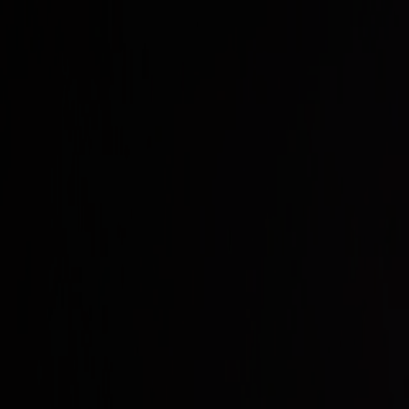
Bestil rejse
Vores ruter
Fartplan & trafikinfo
Oplev Norge
Fjord Club
Kundeservice
Min side
DK
Forside
Medbring altid gyldig legitimation
Legitimation og rejsedokumente