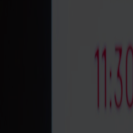
jse til Norge. Gælder også børn under 18 år, der rejser med forældre.
grænsepassering.
k. De samme dokumenter, der er gyldige til indrejse i Norge, godkende
ende indrejsekrav til Danmark.
 Alle rejsende over 18 år samt børn, der rejser uden forældre, skal fr
internationalt forsikringsbevis.