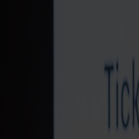
ærger, uanset alder og rute. Hvilke dokumenter der godkendes, afhænger 
ps og midlertidige dokumenter godkendes ikke ved grænsepassering. Navn
dokumenter. Manglende dokumentation betragtes som udeblivelse, og bill
 til Norge. Alle rejsende over 18 år samt børn, der rejser uden forældre,
 kan du legitimere dig med:
ort godkendes ikke)
et ID-dokument. Børn, der rejser uden forældre, skal have eget pas me
t. Gælder også børn under 18 år, der rejser med forældre.