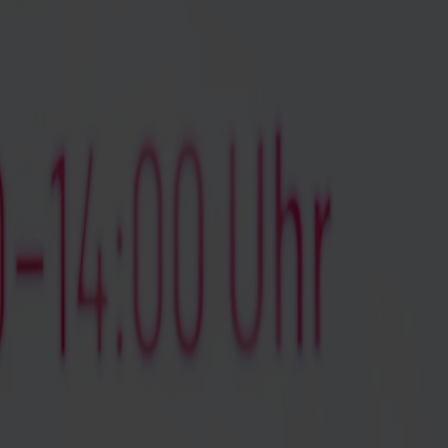
s også ved hjemkomst til Danmark.
emvise gyldig legitimation med billede.