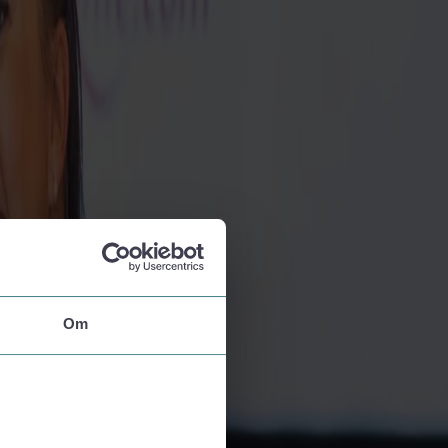
se.
Om