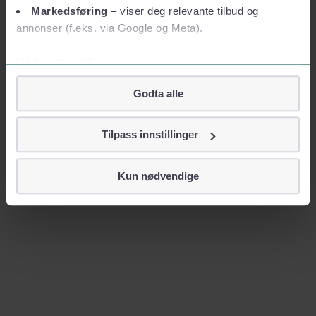
Markedsføring
– viser deg relevante tilbud og
annonser (f.eks. via Google og Meta).
Vil du vite mer?
Om informasjonskapsler
Godta alle
Googles retningslinjer for personvern
Vi tar ditt personvern på alvor
Tilpass innstillinger
Vi lagrer aldri informasjon gjennom cookies som direkte
identifiserer deg, som navn eller telefonnummer.
Kun nødvendige