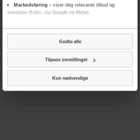
Markedsføring
– viser deg relevante tilbud og
annonser (f.eks. via Google og Meta).
Vil du vite mer?
Om informasjonskapsler
Godta alle
Googles retningslinjer for personvern
Vi tar ditt personvern på alvor
Tilpass innstillinger
Vi lagrer aldri informasjon gjennom cookies som direkte
identifiserer deg, som navn eller telefonnummer.
Kun nødvendige