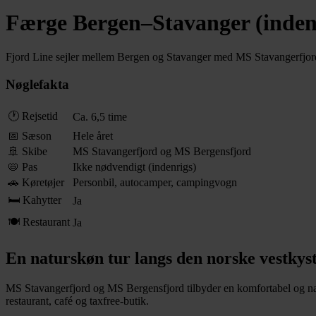
Færge Bergen–Stavanger (inden
Fjord Line sejler mellem Bergen og Stavanger med MS Stavangerfjord o
Nøglefakta
🕐 Rejsetid
Ca. 6,5 time
📅 Sæson
Hele året
🚢 Skibe
MS Stavangerfjord og MS Bergensfjord
📛 Pas
Ikke nødvendigt (indenrigs)
🚗 Køretøjer
Personbil, autocamper, campingvogn
🛏 Kahytter
Ja
🍽 Restaurant
Ja
En naturskøn tur langs den norske vestkys
MS Stavangerfjord og MS Bergensfjord tilbyder en komfortabel og naturs
restaurant, café og taxfree-butik.