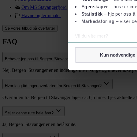
Egenskaper
– husker inns
🛳
Om MS Stavangerfjord
Statistikk
– hjelper oss å 
🏳
Havne og terminaler
Markedsføring
– viser de
Se vores tilbud på overfarter
Vil du vite mer?
FAQ
Om informasjonskapsler
Googles retningslinjer for
Kun nødvendige
Behøver jeg pas til Bergen–Stavanger-ruten?
Vi tar ditt personvern på al
Nej. Bergen–Stavanger er en indenrigsrute i Norge og kræver ikke pas
Vi lagrer aldri informasjon g
Hvor lang tid tager overfarten fra Bergen til Stavanger?
Overfarten fra Bergen til Stavanger tager ca. 6,5 time. Tjek aktuelle a
Sejler denne rute hele året?
Ja, Bergen–Stavanger er en helårsrute.