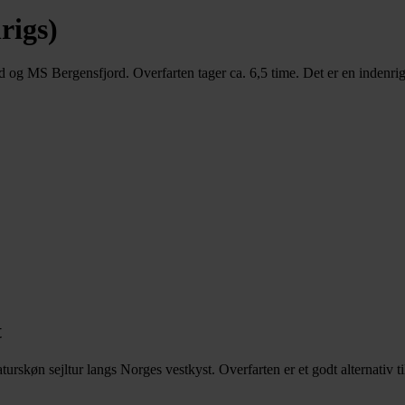
rigs)
g MS Bergensfjord. Overfarten tager ca. 6,5 time. Det er en indenrigsr
t
køn sejltur langs Norges vestkyst. Overfarten er et godt alternativ til 