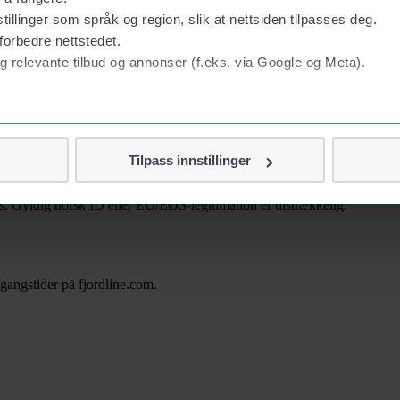
tillinger som språk og region, slik at nettsiden tilpasses deg.
forbedre nettstedet.
g relevante tilbud og annonser (f.eks. via Google og Meta).
 personvern
Tilpass innstillinger
vor
. Gyldig norsk ID eller EU/EØS-legitimation er tilstrækkelig.
jennom cookies som direkte identifiserer deg, som navn eller te
fgangstider på fjordline.com.