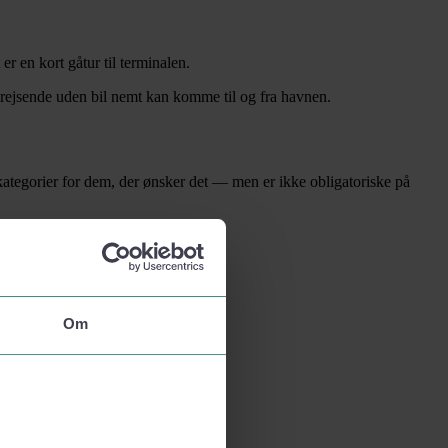
r en kort gåtur til terminalen.
rejsende uden bil nemt kan komme til og fra havnen.
kategorier for dem, der ønsker det — men er ikke obligatoriske på
ag.
Om