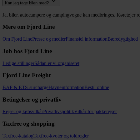
Kan jeg tage bilen med?
Ja, biler, autocampere og campingvogne kan medbringes. Køretøjer res
Mere om Fjord Line
Om Fjord Line
Presse og medier
Finansiel information
Bæredygtighed
Job hos Fjord Line
Ledige stillinger
Sådan er vi organiseret
Fjord Line Freight
BAF & ETS-surcharge
Havneinformation
Bestil online
Betingelser og privatliv
Rejse- og købsvilkår
Privatlivspolitik
Vilkår for pakkerejser
Taxfree og shopping
Taxfree-katalog
Taxfree-kvoter og toldregler