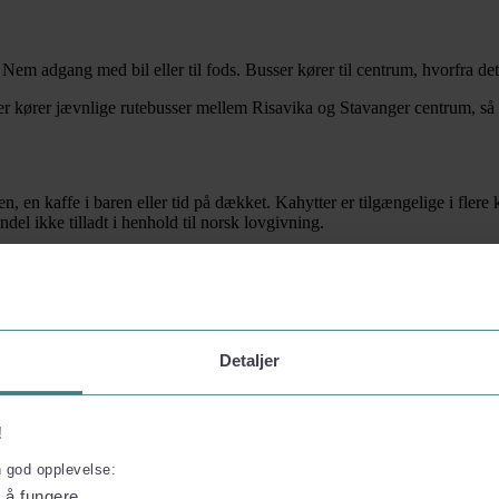
em adgang med bil eller til fods. Busser kører til centrum, hvorfra det e
r kører jævnlige rutebusser mellem Risavika og Stavanger centrum, så 
en kaffe i baren eller tid på dækket. Kahytter er tilgængelige i flere 
el ikke tilladt i henhold til norsk lovgivning.
g prioriterer LNG — den reneste drivform til store passagerfærger i d
Detaljer
!
n god opplevelse:
l å fungere.