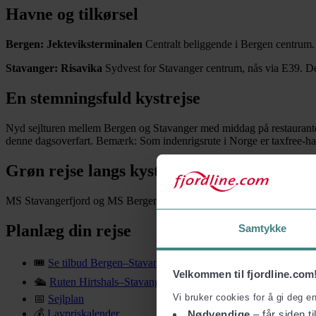
Havne og tilkørsel
Bergen: Jekteviksterminalen
Centralt beliggende i Bergen centrum. N
Stavanger: Risavika
Sydvest for Stavanger centrum, nås via E39. De
En stemningsfuld kystrejse
Nyd sejlturen mellem Bergen og Stavanger med middag på restauranten, 
denne dagsoverfart. Bemærk: Som indenrigsrute i Norge er taxfree-hand
Grøn rejse langs kysten
MS Stavangerfjord og MS Bergensfjord sejler med dual-fuel-motorer o
Planlæg din rejse
Samtykke
🎟
Se tilbud Bergen–Stavanger
Velkommen til fjordline.com
🛳
Ruten Hirtshals–Stavanger–Bergen
Vi bruker cookies for å gi deg e
📅
Sejlplan
💰
Lavpriskalender
Nødvendige
– får siden ti