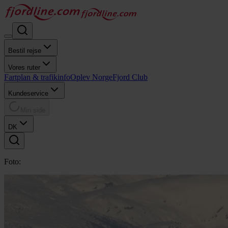
Bestil rejse
Vores ruter
Fartplan & trafikinfo
Oplev Norge
Fjord Club
Kundeservice
Min side
DK
Foto: