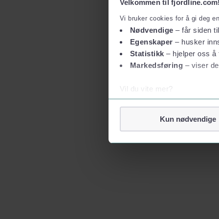
Velkommen til fjordline.com
Vi bruker cookies for å gi deg e
Nødvendige
– får siden ti
Egenskaper
– husker inns
Statistikk
– hjelper oss å 
Markedsføring
– viser de
Vil du vite mer?
Om informasjonskapsler
Googles retningslinjer for
Kun nødvendige
Vi tar ditt personvern på al
Vi lagrer aldri informasjon g