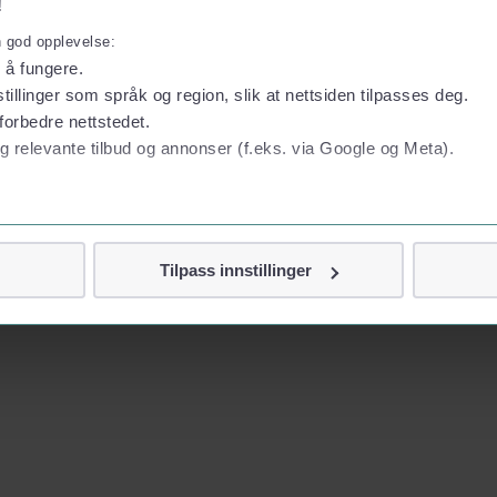
!
n god opplevelse:
l å fungere.
tillinger som språk og region, slik at nettsiden tilpasses deg.
forbedre nettstedet.
g relevante tilbud og annonser (f.eks. via Google og Meta).
 personvern
Tilpass innstillinger
vor
jennom cookies som direkte identifiserer deg, som navn eller te