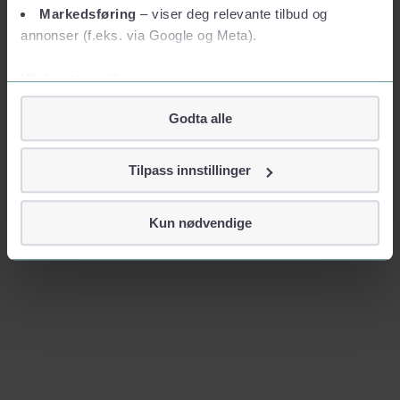
Markedsføring
– viser deg relevante tilbud og
annonser (f.eks. via Google og Meta).
Vil du vite mer?
Om informasjonskapsler
Godta alle
Googles retningslinjer for personvern
Vi tar ditt personvern på alvor
Tilpass innstillinger
Vi lagrer aldri informasjon gjennom cookies som direkte
identifiserer deg, som navn eller telefonnummer.
Kun nødvendige