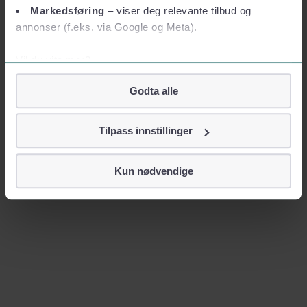
Markedsføring
– viser deg relevante tilbud og
annonser (f.eks. via Google og Meta).
Vil du vite mer?
Om informasjonskapsler
Godta alle
Googles retningslinjer for personvern
Vi tar ditt personvern på alvor
Tilpass innstillinger
Vi lagrer aldri informasjon gjennom cookies som direkte
identifiserer deg, som navn eller telefonnummer.
Kun nødvendige