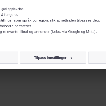
!
n god opplevelse:
l å fungere.
tillinger som språk og region, slik at nettsiden tilpasses deg.
forbedre nettstedet.
g relevante tilbud og annonser (f.eks. via Google og Meta).
 personvern
Tilpass innstillinger
vor
jennom cookies som direkte identifiserer deg, som navn eller te