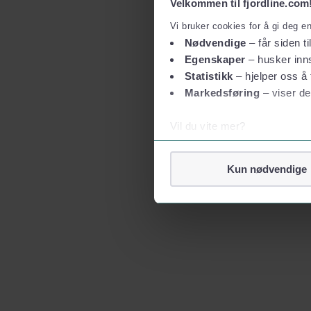
Velkommen til fjordline.com
Vi bruker cookies for å gi deg e
Nødvendige
– får siden ti
Egenskaper
– husker inns
Statistikk
– hjelper oss å 
Markedsføring
– viser de
Vil du vite mer?
Om informasjonskapsler
Googles retningslinjer for
Kun nødvendige
Vi tar ditt personvern på al
Vi lagrer aldri informasjon g