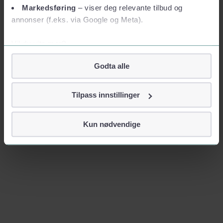
Markedsføring
– viser deg relevante tilbud og
annonser (f.eks. via Google og Meta).
Vil du vite mer?
Om informasjonskapsler
Godta alle
Googles retningslinjer for personvern
Vi tar ditt personvern på alvor
Tilpass innstillinger
Vi lagrer aldri informasjon gjennom cookies som direkte
identifiserer deg, som navn eller telefonnummer.
Kun nødvendige