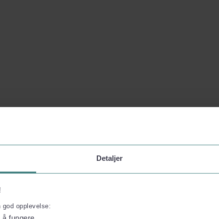
Detaljer
!
n god opplevelse:
l å fungere.