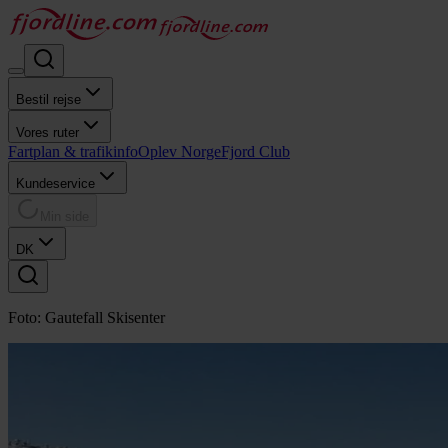
Bestil rejse
Vores ruter
Fartplan & trafikinfo
Oplev Norge
Fjord Club
Kundeservice
Min side
DK
Foto: Gautefall Skisenter