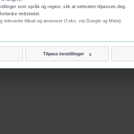
tillinger som språk og region, slik at nettsiden tilpasses deg.
forbedre nettstedet.
g relevante tilbud og annonser (f.eks. via Google og Meta).
 personvern
Tilpass innstillinger
Loading map...
vor
jennom cookies som direkte identifiserer deg, som navn eller te