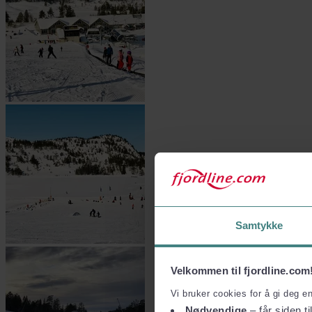
Samtykke
Velkommen til fjordline.com
Vi bruker cookies for å gi deg e
Nødvendige
– får siden ti