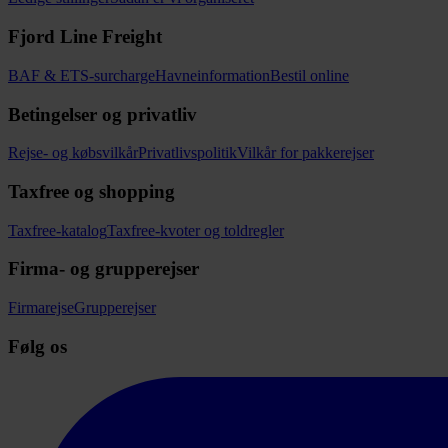
Fjord Line Freight
BAF & ETS-surcharge
Havneinformation
Bestil online
Betingelser og privatliv
Rejse- og købsvilkår
Privatlivspolitik
Vilkår for pakkerejser
Taxfree og shopping
Taxfree-katalog
Taxfree-kvoter og toldregler
Firma- og grupperejser
Firmarejse
Grupperejser
Følg os