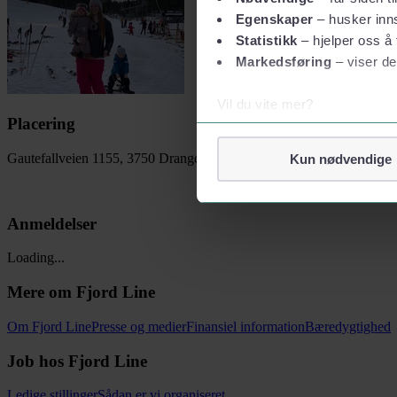
Egenskaper
– husker inns
Statistikk
– hjelper oss å 
Markedsføring
– viser de
Vil du vite mer?
Placering
Om informasjonskapsler
Googles retningslinjer for
Gautefallveien 1155, 3750 Drangedal, Norge
Kun nødvendige
Vi tar ditt personvern på al
Vi lagrer aldri informasjon g
Anmeldelser
Loading...
Mere om Fjord Line
Om Fjord Line
Presse og medier
Finansiel information
Bæredygtighed
Job hos Fjord Line
Ledige stillinger
Sådan er vi organiseret