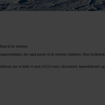
ilbud til de mindste.
angrendsløjper, der også passer til de mindste skiløbere, flere kælkeba
ødderne; her er både et stort LEGO-rum i skicenteret, børnediskotek og 