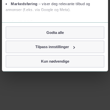
Markedsføring
– viser deg relevante tilbud og
annonser (f.eks. via Google og Meta).
Vil du vite mer?
Om informasjonskapsler
Godta alle
Googles retningslinjer for personvern
Vi tar ditt personvern på alvor
Tilpass innstillinger
Vi lagrer aldri informasjon gjennom cookies som direkte
identifiserer deg, som navn eller telefonnummer.
Kun nødvendige