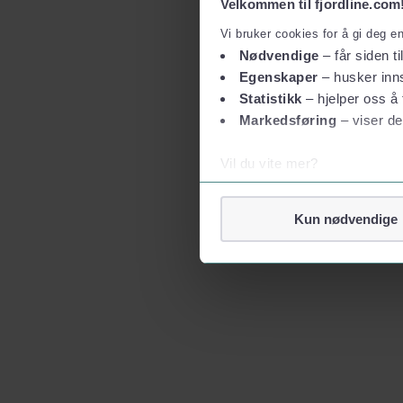
Velkommen til fjordline.com
Vi bruker cookies for å gi deg e
Nødvendige
– får siden ti
Egenskaper
– husker inns
Statistikk
– hjelper oss å 
Markedsføring
– viser de
Vil du vite mer?
Om informasjonskapsler
Googles retningslinjer for
Kun nødvendige
Vi tar ditt personvern på al
Vi lagrer aldri informasjon g