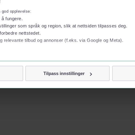
!
n god opplevelse:
l å fungere.
tillinger som språk og region, slik at nettsiden tilpasses deg.
forbedre nettstedet.
g relevante tilbud og annonser (f.eks. via Google og Meta).
 personvern
Tilpass innstillinger
vor
jennom cookies som direkte identifiserer deg, som navn eller te